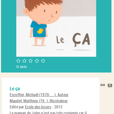
/5
0
avis
Lie
Le ça
per
En
(No
Escoffier, Michaël (1970-....). Auteur
pa
fenê
Maudet, Matthieu (19..). Illustrateur
ma
Edité par
Ecole des loisirs
- 2013
La maman de Jules n'est pas très contente car il