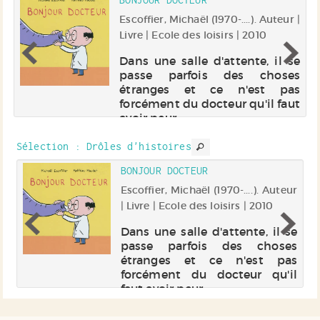
BONJOUR DOCTEUR
 |
Escoffier, Michaël (1970-....). Auteur |
Livre | Ecole des loisirs | 2010
re
Dans une salle d'attente, il se
ns
passe parfois des choses
re
étranges et ce n'est pas
un
forcément du docteur qu'il faut
e
avoir peur.
e
es
Sélection
: Drôles d'histoires
BONJOUR DOCTEUR
).
Escoffier, Michaël (1970-....). Auteur
 |
| Livre | Ecole des loisirs | 2010
Dans une salle d'attente, il se
passe parfois des choses
de
étranges et ce n'est pas
re
forcément du docteur qu'il
e.
faut avoir peur.