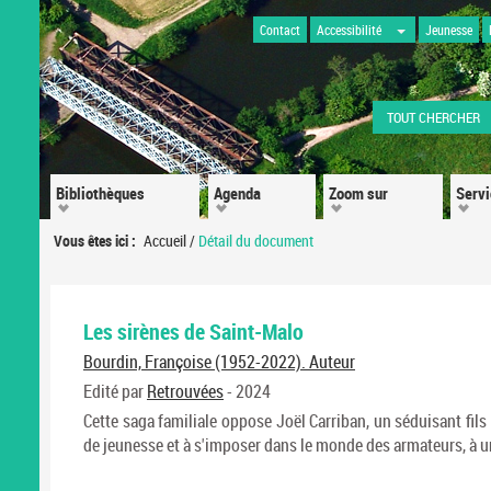
Contact
Accessibilité
Jeunesse
TOUT CHERCHER
Bibliothèques
Agenda
Zoom sur
Serv
Vous êtes ici :
Accueil
/
Détail du document
Les sirènes de Saint-Malo
Bourdin, Françoise (1952-2022). Auteur
Edité par
Retrouvées
- 2024
Cette saga familiale oppose Joël Carriban, un séduisant fils 
de jeunesse et à s'imposer dans le monde des armateurs, à un