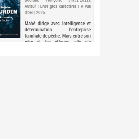
Auteur | Livre gros caractères | A vue
d'oeil | 2026
Mahé dirige avec intelligence et
détermination l'entreprise
familiale de pêche. Mais entre son
père et les affaires, elle n'a
toujours pas trouvé l'homme de
sa vie, même si elle n'est pas
indifférente au charme d'un
séduisant dent...