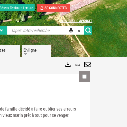
SE CONNECTER
Réseau Territoire Lecture
RECHERCHE AVANCÉE
ices
En ligne
Lien
permanent
Envoyer
Exports
(Nouvelle
par
fenêtre)
mail
de famille décidé à faire oublier ses erreurs
 vieux marin prêt à tout pour se venger.