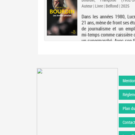
Auteur | Livre | Belfond | 2025
Dans les années 1980, Lucr
21 ans, mène de front ses é
de journalisme et un empl
mi-temps comme caissière 
un supermarché. Avec son fr
Julien, elle vit dans un pav
de la banlieue de Bordeaux
divorce d...
Mention
Régleme
Plan du
Contac