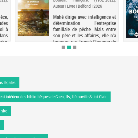
Auteur | Livre | Belfond | 2026
èce,
Mahé dirige avec intelligence et
tudes
détermination l'entreprise
oi à
familiale de pêche. Mais entre
dans
son père et les affaires, elle n'a
ère,
toujours pas trouvé l'homme de
illon
sa vie, même si elle n'est pas
. Le
indifférente au charme d'un
séduisant dent...
s légales
nt intérieur des bibliothèques de Caen, Ifs, Hérouville Saint-Clair
 site
t