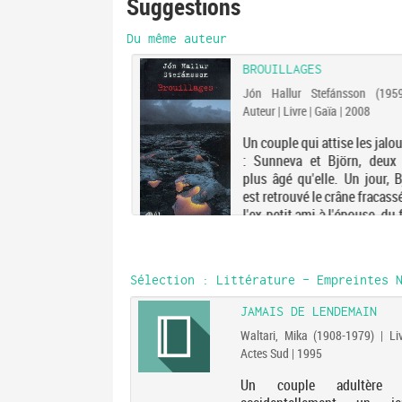
Suggestions
fenêtre)
Du même auteur
BROUILLAGES
Jón Hallur Stefánsson (1959-.
Auteur | Livre | Gaïa | 2008
Un couple qui attise les jalo
: Sunneva et Björn, deux 
plus âgé qu'elle. Un jour, 
est retrouvé le crâne fracass
l'ex-petit ami à l'épouse, du f
l'ancien associé, les piste
manquent pas. Et des pistes,.
Sélection
: Littérature - Empreintes N
D
JAMAIS DE LENDEMAIN
u (1978-....). Auteur |
Waltari, Mika (1908-1979) | Liv
| 2022
Actes Sud | 1995
pire britannique
Un couple adultère 