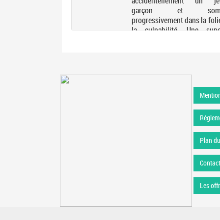
echerches jusqu'à
accidentellement un je
d, une métropole
garçon et somb
rsonnes récemment
progressivement dans la foli
ais la ville compte
la culpabilité. Une supe
t des espions
variation sur la violenc
, qui possèdent une
désir, et sur l'amour et
 leur permettant de
mensonge.
Mention
Régleme
Plan du
Contac
Les off