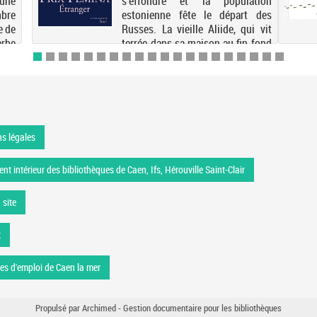
une
s'effondre et la population
re
estonienne fête le départ des
e de
Russes. La vieille Aliide, qui vit
rbe
terrée dans sa maison au fin fond
e du
de la campagne, fait la
 le
connaissance de Zara, une jeune
femme qui semble en...
s légales
nt intérieur des bibliothèques de Caen, Ifs, Hérouville Saint-Clair
 site
t
res d'emploi de Caen la mer
Propulsé par
Archimed
- Gestion documentaire pour les bibliothèques