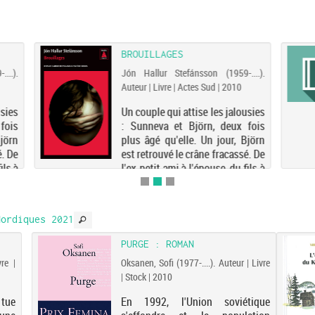
BROUILLAGES
...).
Jón Hallur Stefánsson (1959-....).
Auteur | Livre | Actes Sud | 2010
usies
Un couple qui attise les jalousies
fois
: Sunneva et Björn, deux fois
Björn
plus âgé qu'elle. Un jour, Björn
é. De
est retrouvé le crâne fracassé. De
ils à
l'ex-petit ami à l'épouse, du fils à
s ne
l'ancien associé, les pistes ne
..
manquent pas. Et des pistes,...
ordiques 2021
PURGE : ROMAN
re |
Oksanen, Sofi (1977-....). Auteur | Livre
| Stock | 2010
tue
En 1992, l'Union soviétique