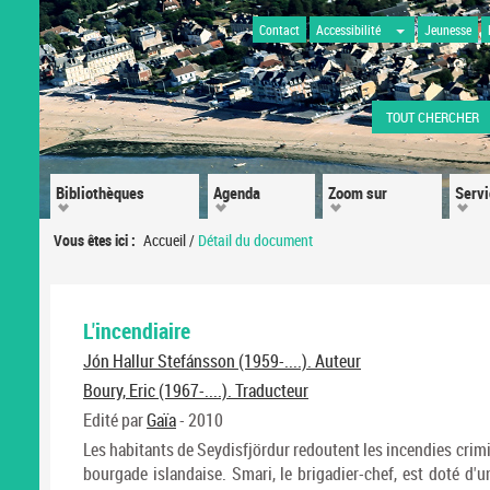
Contact
Accessibilité
Jeunesse
TOUT CHERCHER
Bibliothèques
Agenda
Zoom sur
Serv
Vous êtes ici :
Accueil
/
Détail du document
L'incendiaire
Jón Hallur Stefánsson (1959-....). Auteur
Boury, Eric (1967-....). Traducteur
Edité par
Gaïa
- 2010
Les habitants de Seydisfjördur redoutent les incendies cri
bourgade islandaise. Smari, le brigadier-chef, est doté d'