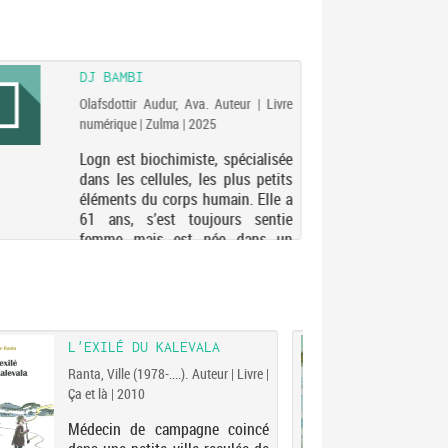
DJ BAMBI
Olafsdottir Audur, Ava. Auteur | Livre
numérique | Zulma | 2025
Logn est biochimiste, spécialisée
dans les cellules, les plus petits
éléments du corps humain. Elle a
61 ans, s’est toujours sentie
femme mais est née dans un
corps d’homme. Longtemps elle a
tenté de s’en accommoder, s’est
parfois...
L'EXILÉ DU KALEVALA
LE M
Ranta, Ville (1978-....). Auteur | Livre |
Paasi
Ça et là | 2010
| Livr
Médecin de campagne coincé