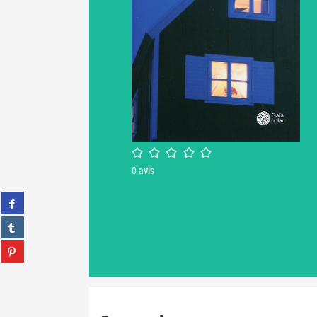
/5
0
avis
Partager
sur
Partager
facebook
sur
(Nouvelle
Partager
tumblr
fenêtre)
sur
(Nouvelle
Partager
pinterest
fenêtre)
sur
(Nouvelle
gplus
fenêtre)
(Nouvelle