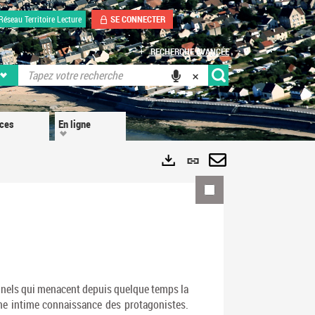
SE CONNECTER
Réseau Territoire Lecture
RECHERCHE AVANCÉE
ices
En ligne
Lien
permanent
Envoyer
Exports
(Nouvelle
par
fenêtre)
mail
minels qui menacent depuis quelque temps la
une intime connaissance des protagonistes.