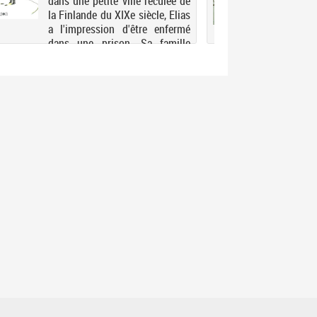
dans une petite ville reculée de
la Finlande du XIXe siècle, Elias
a l'impression d'être enfermé
dans une prison. Sa famille
démunie le harcèle et il est
entouré d'ivrognes. Il est
endetté, stressé, et i...