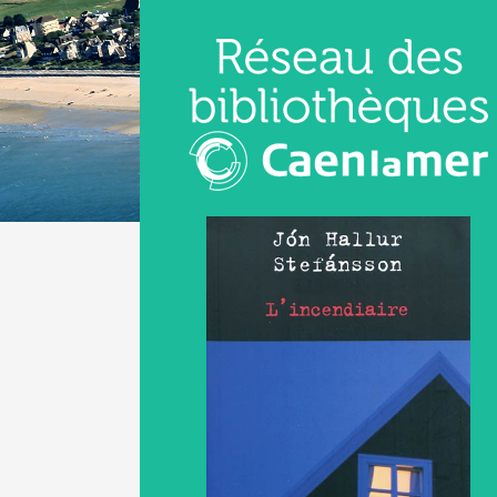
Aller
Aller
Aller
au
au
à
menu
contenu
la
recherche