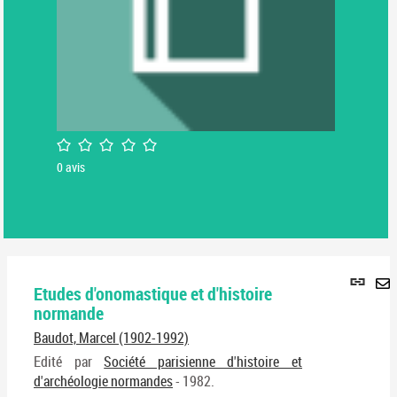
/5
0
avis
Lie
Etudes d'onomastique et d'histoire
per
En
normande
(No
pa
fenê
Baudot, Marcel (1902-1992)
ma
Edité par
Société parisienne d'histoire et
d'archéologie normandes
- 1982.