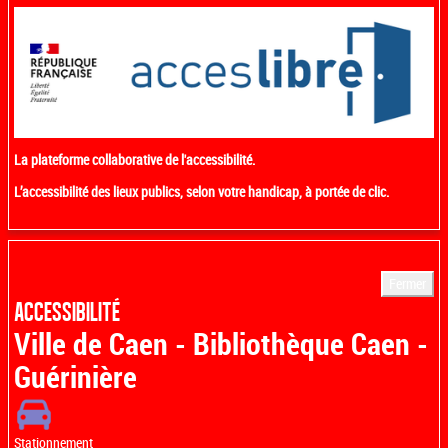
La plateforme collaborative de l'accessibilité.
L’accessibilité des lieux publics, selon votre handicap, à portée de clic.
Fermer
ACCESSIBILITÉ
Ville de Caen - Bibliothèque Caen -
Guérinière
Stationnement