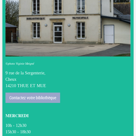
©photo Viginie Meigné
9 rue de la Sergenterie,
Cheux
14210 THUE ET MUE
Contactez votre bibliothèque
MERCREDI
10h - 12h30
15h30 - 18h30