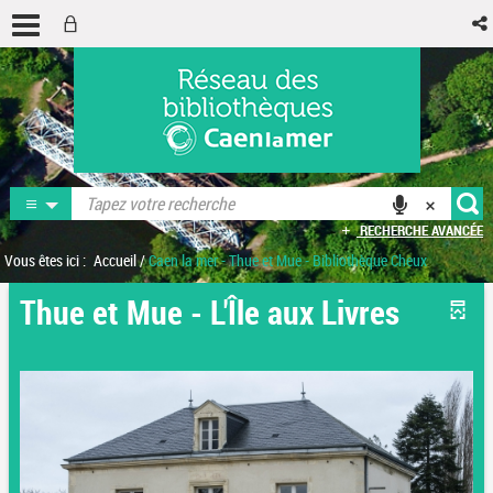
RECHERCHE AVANCÉE
Vous êtes ici :
Accueil
/
Caen la mer - Thue et Mue - Bibliothèque Cheux
Thue et Mue - L'Île aux Livres