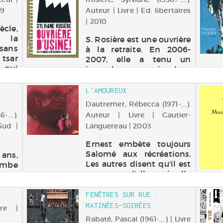
digne
s de
19
Auteur | Livre | Ed. libertaires
| 2010
cle,
e la
S. Rosière est une ouvrière
ysans
à la retraite. En 2006-
 tsar
2007, elle a tenu un
i qui
journal sur sa vie dans
re le
l'usine de décolletage où
l en
elle travaillait, des
L'AMOUREUX
t du
témoignages envoyés à sa
Dautremer, Rébecca (1971-....).
riers
soeur via Internet. Ils sont
....).
Auteur | Livre | Gautier-
rassemblés dans ce livre.
Sud |
Languereau | 2003
Le quo...
Ernest embète toujours
Salomé aux récréations.
 ans,
Les autres disent qu'il est
mbe
amoureux d'elle, mais elle
'une
se demande ce que cela
d'un
signifie.
e lui
FENÊTRES SUR RUE :
s, ne
MATINÉES-SOIRÉES
vre |
mots
Rabaté, Pascal (1961-....) | Livre