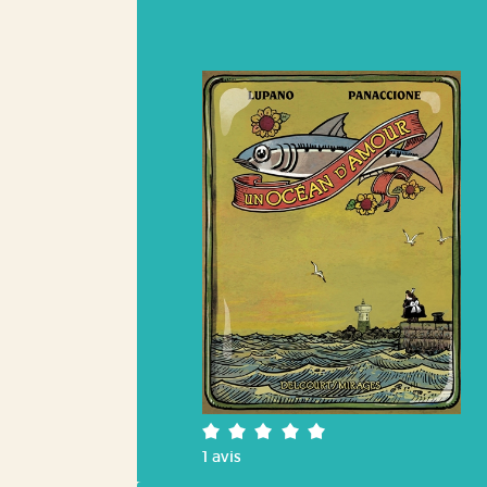
5/5
1
avis