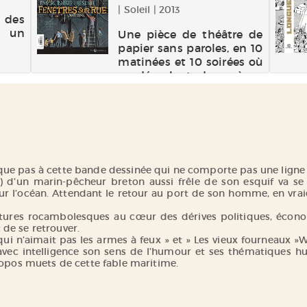
ses
| Soleil | 2013
conte
 des
...
, un
Une pièce de théâtre de
papier sans paroles, en 10
matinées et 10 soirées où
se déroulent des scènes
de couples, des histoires
d'amour, de séparation ou
de tromperie, et pourquoi
pas des histoires de
meurtres. Un leporello à
dépli...
ue pas à cette bande dessinée qui ne comporte pas une ligne 
s) d’un marin-pêcheur breton aussi frêle de son esquif va se
nt sur l’océan. Attendant le retour au port de son homme, en v
entures rocambolesques au cœur des dérives politiques, éco
de se retrouver.
qui n’aimait pas les armes à feux » et » Les vieux fourneaux 
vec intelligence son sens de l’humour et ses thématiques hu