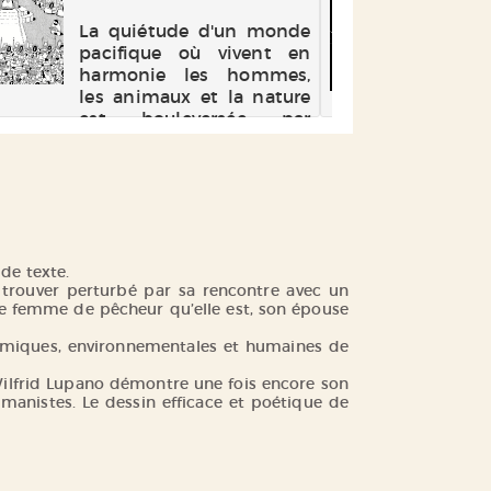
trè
la 
La quiétude d'un monde
L'
ou 
pacifique où vivent en
pub
harmonie les hommes,
gen
les animaux et la nature
jou
est bouleversée par
an
l'arrivée d'une horde
hab
d'êtres mi-humains, mi-
ce
bêtes qui pillent et
ch
massacrent sur leur
en 
passage. Un berger
futi
réclame venge...
de texte.
 trouver perturbé par sa rencontre avec un
raie femme de pêcheur qu’elle est, son épouse
nomiques, environnementales et humaines de
»Wilfrid Lupano démontre une fois encore son
manistes. Le dessin efficace et poétique de