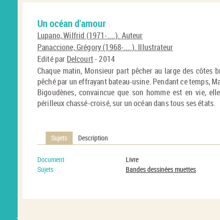
Un océan d'amour
Lupano, Wilfrid (1971-....). Auteur
Panaccione, Grégory (1968-....). Illustrateur
Edité par
Delcourt
- 2014
Chaque matin, Monsieur part pêcher au large des côtes bre
pêché par un effrayant bateau-usine. Pendant ce temps, 
Bigoudènes, convaincue que son homme est en vie, elle 
périlleux chassé-croisé, sur un océan dans tous ses états.
Sujets
Description
Document
Livre
Sujets
Bandes dessinées muettes