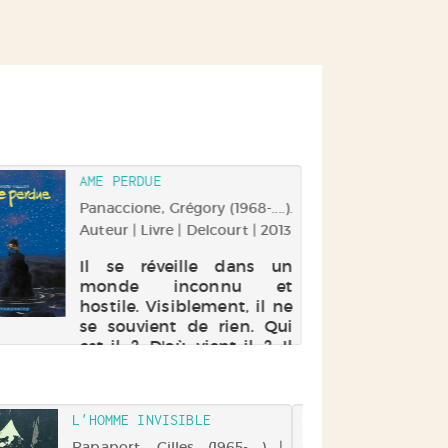
AME PERDUE
Panaccione, Grégory (1968-....).
Auteur | Livre | Delcourt | 2013
Il se réveille dans un
monde inconnu et
hostile. Visiblement, il ne
se souvient de rien. Qui
est-il ? D'où vient-il ? Il
sait simplement qu'il est
terrorisé. Seul ce bracelet
qu'il porte au poignet
L'HOMME INVISIBLE
Y E
gauche, pourrait le relier à
PAU
un ...
Rapaport, Gilles (1965-....) |