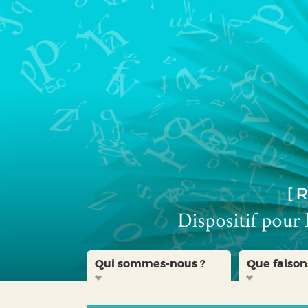
Aller
Aller
Aller
au
au
à
menu
contenu
la
recherche
Qui sommes-nous ?
Que faison