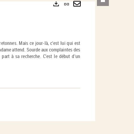
Lien
permanent
Envoyer
Exports
(Nouvelle
par
fenêtre)
mail
tonnes. Mais ce jour-là, c'est lui qui est
Madame attend. Sourde aux complaintes des
part à sa recherche. C'est le début d'un