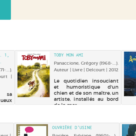
. 1,
TOBY MON AMI
.
Panaccione, Grégory (1968-....).
....).
Auteur | Livre | Delcourt | 2012
ourt |
Le quotidien insouciant
et humoristique d'un
chien et de son maître, un
 sa
artiste, installés au bord
gueux
de la mer.
 est
d'une
ntend
 pour
OUVRIÈRE D'USINE
'offre
teur |
Rosière, Sylviane (1950?-....).