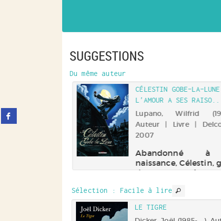
SUGGESTIONS
Du même auteur
CÉLESTIN GOBE-LA-LUNE
L'AMOUR A SES RAISO..
Partager
Lupano, Wilfrid (1971-
sur
Auteur | Livre | Delc
facebook
2007
(Nouvelle
fenêtre)
Abandonné à
naissance, Célestin, 
doux et rêveur,
persuadé d'être issu 
Sélection
: Facile à lire
haute lignée. Il e
retrouver son rang et
IELBERG : FILMER
LE TIGRE
cela, un seul moyen s
YEUX D'ENF...
Dicker, Joël (1985-....). Au