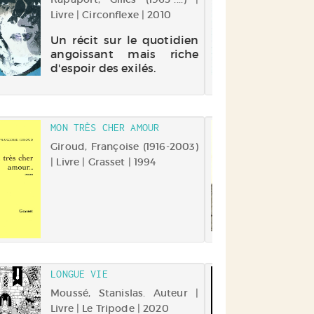
Livre | Circonflexe | 2010
Yve
Aute
Un récit sur le quotidien
201
angoissant mais riche
d'espoir des exilés.
L'
év
en
mat
cap
MON TRÈS CHER AMOUR
PAR
fa
D'A
Giroud, Françoise (1916-2003)
est
| Livre | Grasset | 1994
Ché
sen
Aut
u
Lois
d'a
Car
sei
sou
pa
na
LONGUE VIE
UN 
vou
Moussé, Stanislas. Auteur |
Cha
par
Livre | Le Tripode | 2020
Livr