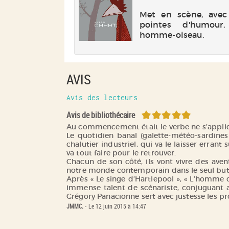
pour décrire 
limard | 2022
..
sentiments, il lui ra
Met en scène, avec
sa jeunesse en compag
pointes d'humour
icultés à trouver
homme-oiseau.
dans l'anonymat
olitude d'une
lle à travers les
es d'un homme
AVIS
eur de faire le
 pas et d'une
qui cherche à
Avis des lecteurs
 liens.
5/5
Avis de bibliothécaire
Au commencement était le verbe ne s’appliq
Le quotidien banal (galette-météo-sardine
chalutier industriel, qui va le laisser erra
va tout faire pour le retrouver.
Chacun de son côté, ils vont vivre des av
notre monde contemporain dans le seul but 
Après « Le singe d’Hartlepool », « L’homme 
immense talent de scénariste, conjuguant a
JMMC.
- Le 12 juin 2015 à 14:47