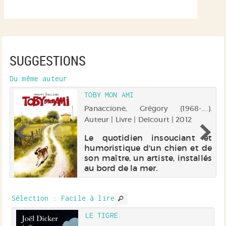
SUGGESTIONS
Du même auteur
TOBY MON AMI
Panaccione, Grégory (1968-....).
 |
Auteur | Livre | Delcourt | 2012
Le quotidien insouciant et
humoristique d'un chien et de
,
son maître, un artiste, installés
r,
au bord de la mer.
ne
d
a,
 :
Sélection
: Facile à lire
e.
EC
LE TIGRE