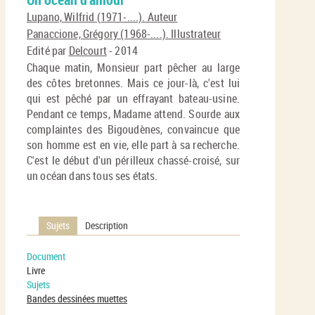
En
(No
Lupano, Wilfrid (1971-....). Auteur
pa
fenê
Panaccione, Grégory (1968-....). Illustrateur
ma
Edité par
Delcourt
- 2014
Chaque matin, Monsieur part pêcher au large
des côtes bretonnes. Mais ce jour-là, c'est lui
qui est pêché par un effrayant bateau-usine.
Pendant ce temps, Madame attend. Sourde aux
complaintes des Bigoudènes, convaincue que
son homme est en vie, elle part à sa recherche.
C'est le début d'un périlleux chassé-croisé, sur
un océan dans tous ses états.
Sujets
Description
Document
Livre
Sujets
Bandes dessinées muettes