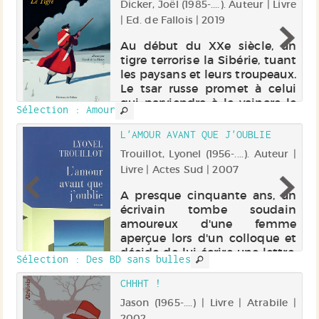
Dicker, Joël (1985-....). Auteur | Livre
r |
| Ed. de Fallois | 2019
Au début du XXe siècle, un
tigre terrorise la Sibérie, tuant
ur
les paysans et leurs troupeaux.
on
Le tsar russe promet à celui
nt
qui parviendra à le vaincre le
ui
Sélection
: Amour
poids de l'animal en pièces
de
d'or. L'appât du gain attire les
pe
L'AMOUR AVANT QUE J'OUBLIE
aventuriers de t...
nt
 |
Trouillot, Lyonel (1956-....). Auteur |
ns
Livre | Actes Sud | 2007
se
A presque cinquante ans, un
st
écrivain tombe soudain
la
amoureux d'une femme
eu
aperçue lors d'un colloque et
es
décide de lui écrire une lettre.
Sélection
: Des BD sans bulles
re
Mais, ne trouvant pas de mots
es
pour décrire ses sentiments, il
ES
CHHHT !
us
lui raconte sa jeunesse en
Jason (1965-....) | Livre | Atrabile |
compag...
 |
2002