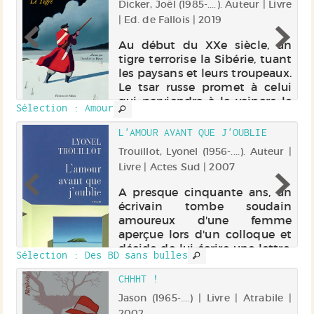
Dicker, Joël (1985-....). Auteur | Livre
r |
| Ed. de Fallois | 2019
Au début du XXe siècle, un
tigre terrorise la Sibérie, tuant
ur
les paysans et leurs troupeaux.
on
Le tsar russe promet à celui
nt
qui parviendra à le vaincre le
ui
Sélection
: Amour
poids de l'animal en pièces
de
d'or. L'appât du gain attire les
pe
L'AMOUR AVANT QUE J'OUBLIE
aventuriers de t...
nt
 |
Trouillot, Lyonel (1956-....). Auteur |
ns
Livre | Actes Sud | 2007
se
A presque cinquante ans, un
st
écrivain tombe soudain
la
amoureux d'une femme
eu
aperçue lors d'un colloque et
es
décide de lui écrire une lettre.
Sélection
: Des BD sans bulles
re
Mais, ne trouvant pas de mots
es
pour décrire ses sentiments, il
ES
CHHHT !
us
lui raconte sa jeunesse en
Jason (1965-....) | Livre | Atrabile |
compag...
 |
2002