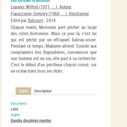
En
(No
Lupano, Wilfrid (1971-....). Auteur
pa
fenê
Panaccione, Grégory (1968-....). Illustrateur
ma
Edité par
Delcourt
- 2014
Chaque matin, Monsieur part pêcher au large
des côtes bretonnes. Mais ce jour-là, c'est lui
qui est pêché par un effrayant bateau-usine.
Pendant ce temps, Madame attend. Sourde aux
complaintes des Bigoudènes, convaincue que
son homme est en vie, elle part à sa recherche.
C'est le début d'un périlleux chassé-croisé, sur
un océan dans tous ses états.
Sujets
Description
Document
Livre
Sujets
Bandes dessinées muettes