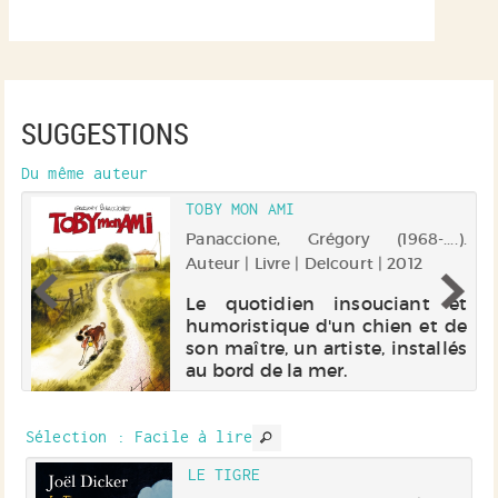
SUGGESTIONS
Du même auteur
TOBY MON AMI
Panaccione, Grégory (1968-....).
 |
Auteur | Livre | Delcourt | 2012
Le quotidien insouciant et
humoristique d'un chien et de
,
son maître, un artiste, installés
r,
au bord de la mer.
ne
d
a,
 :
Sélection
: Facile à lire
e.
EC
LE TIGRE