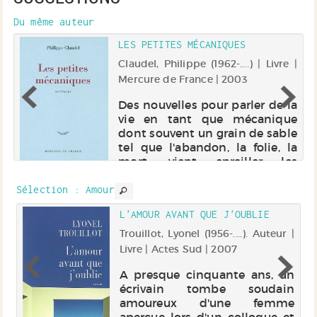
Du même auteur
LES PETITES MÉCANIQUES
 |
Claudel, Philippe (1962-....) | Livre |
Mercure de France | 2003
".
Des nouvelles pour parler de la
on
vie en tant que mécanique
es
dont souvent un grain de sable
s
tel que l'abandon, la folie, la
le
mort, vient enrailler les
r
machines. La peinture et la
rs
poésie, thèmes récurrents,
Sélection
: Amour
n
peuvent, seules, guider l'ho...
L'AMOUR AVANT QUE J'OUBLIE
 |
Trouillot, Lyonel (1956-....). Auteur |
Livre | Actes Sud | 2007
se
A presque cinquante ans, un
st
écrivain tombe soudain
la
amoureux d'une femme
eu
aperçue lors d'un colloque et