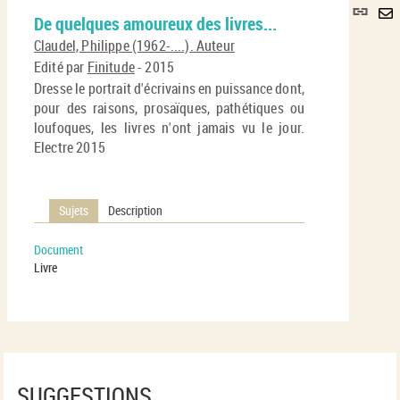
Lie
De quelques amoureux des livres...
per
En
(No
Claudel, Philippe (1962-....). Auteur
pa
fenê
Edité par
Finitude
- 2015
ma
Dresse le portrait d'écrivains en puissance dont,
pour des raisons, prosaïques, pathétiques ou
loufoques, les livres n'ont jamais vu le jour.
Electre 2015
Sujets
Description
Document
Livre
SUGGESTIONS