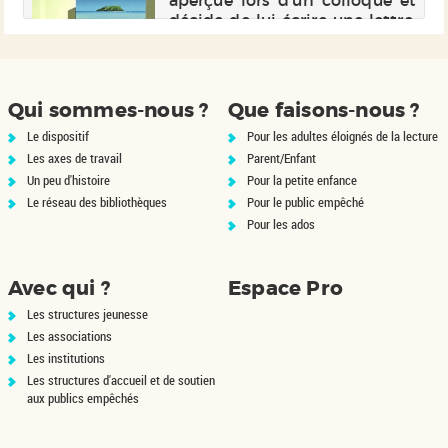
es
décide de lui écrire une lettre.
re
Mais, ne trouvant pas de mots
es
pour décrire ses sentiments, il
us
lui raconte sa jeunesse en
compag...
Qui sommes-nous ?
Que faisons-nous ?
Le dispositif
Pour les adultes éloignés de la lecture
Les axes de travail
Parent/Enfant
Un peu d'histoire
Pour la petite enfance
Le réseau des bibliothèques
Pour le public empêché
Pour les ados
Avec qui ?
Espace Pro
Les structures jeunesse
Les associations
Les institutions
Les structures d'accueil et de soutien
aux publics empêchés