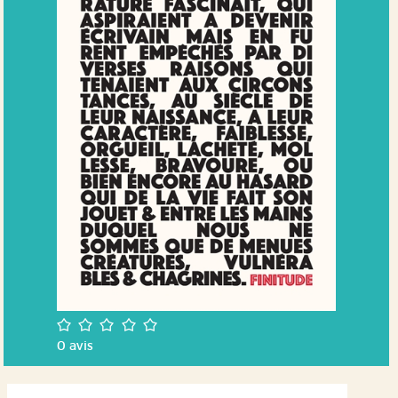
/5
0
avis