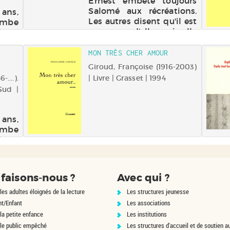
Ernest embète toujours
Salomé aux récréations.
 ans,
Les autres disent qu'il est
mbe
amoureux d'elle, mais elle
'une
se demande ce que cela
d'un
signifie.
e lui
MON TRÈS CHER AMOUR
s, ne
Giroud, Françoise (1916-2003)
mots
....).
| Livre | Grasset | 1994
ses
Sud |
conte
...
 ans,
mbe
'une
d'un
e lui
s, ne
faisons-nous ?
Avec qui ?
mots
ses
les adultes éloignés de la lecture
Les structures jeunesse
conte
nt/Enfant
Les associations
...
la petite enfance
Les institutions
 le public empêché
Les structures d'accueil et de soutien a