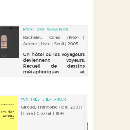
HÔTEL DES VOYAGEURS
Bachelet, Gilles (1952-....).
Auteur | Livre | Seuil | 2005
Un hôtel où les voyageurs
deviennent voyeurs.
Recueil de dessins
métaphoriques et
coquins.
MON TRÈS CHER AMOUR
PAR
D'A
Giroud, Françoise (1916-2003)
| Livre | Grasset | 1994
Ché
Aut
Lois