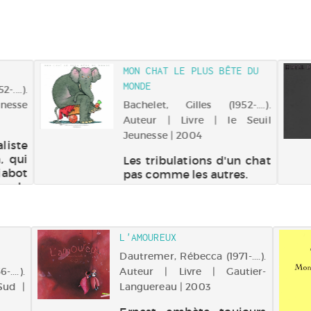
MON CHAT LE PLUS BÊTE DU
MONDE
....).
unesse
Bachelet, Gilles (1952-....).
Auteur | Livre | le Seuil
Jeunesse | 2004
liste
, qui
Les tribulations d'un chat
jabot
pas comme les autres.
 de
singe
t une
L'AMOUREUX
Dautremer, Rébecca (1971-....).
....).
Auteur | Livre | Gautier-
Sud |
Languereau | 2003