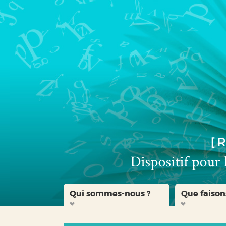
Aller
Aller
Aller
au
au
à
menu
contenu
la
recherche
Qui sommes-nous ?
Que faison