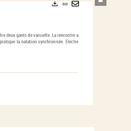
Lien
permanent
Envoyer
Exports
(Nouvelle
par
fenêtre)
mail
tre deux gants de vaisselle. La rencontre a
pratique la natation synchronisée. Electre