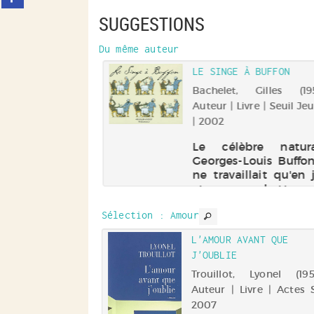
sur
SUGGESTIONS
facebook
(Nouvelle
fenêtre)
Du même auteur
LE SINGE À BUFFON
Bachelet, Gilles (1952-
Auteur | Livre | Seuil Je
| 2002
Le célèbre natura
Georges-Louis Buffon
ne travaillait qu'en 
et manchettes
dentelle, avait un 
Sélection
: Amour
qui faisait mille e
bêtises.
UR
L'AMOUR AVANT QUE
J'OUBLIE
chel (1957-....).
vre | Stock | 2020
Trouillot, Lyonel (1956-
Auteur | Livre | Actes 
ément, on ne se
2007
d pas du tout…