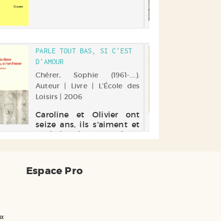
Car
sei
sou
pa
na
PARLE TOUT BAS, SI C'EST
UN 
vou
D'AMOUR
Penn
par
Chérer, Sophie (1961-....).
| D
trè
Auteur | Livre | L'École des
la 
Le
Loisirs | 2006
ou 
un
in
Caroline et Olivier ont
vra
seize ans, ils s'aiment et
souhaiteraient que leurs
parents et l'Education
nationale cessent de
vouloir à tout prix leur
Espace Pro
parler d'amour. Ils ont
très peur de ne pas être à
la hauteur de leur amour
ou de ces...
ux