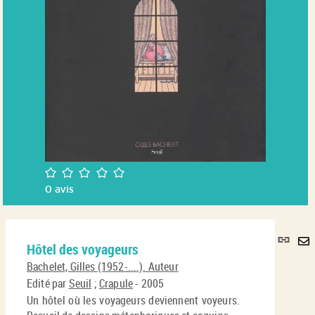
/5
0
avis
Lie
Hôtel des voyageurs
per
En
(No
Bachelet, Gilles (1952-....). Auteur
pa
fenê
Edité par
Seuil
;
Crapule
- 2005
ma
Un hôtel où les voyageurs deviennent voyeurs.