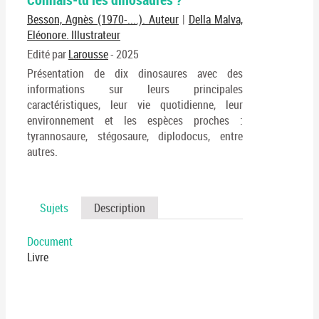
En
(No
Besson, Agnès (1970-....). Auteur
|
Della Malva,
pa
fenê
Eléonore. Illustrateur
ma
Edité par
Larousse
- 2025
Présentation de dix dinosaures avec des
informations sur leurs principales
caractéristiques, leur vie quotidienne, leur
environnement et les espèces proches :
tyrannosaure, stégosaure, diplodocus, entre
autres.
Sujets
Description
Document
Livre