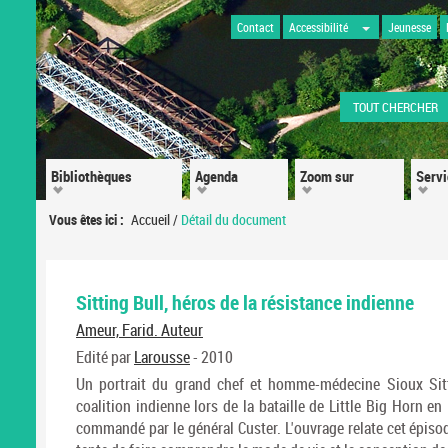
Contact
Accessibilité
Jeunesse
TOUT CHERCHER
Bibliothèques
Agenda
Zoom sur
Serv
Vous êtes ici :
Accueil
/
Détail du document
Sitting Bull, héros de la résistance indienne
Ameur, Farid. Auteur
Edité par
Larousse
- 2010
Un portrait du grand chef et homme-médecine Sioux Sit
coalition indienne lors de la bataille de Little Big Horn en
commandé par le général Custer. L'ouvrage relate cet épisod