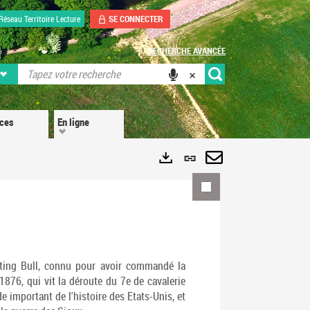
SE CONNECTER
Réseau Territoire Lecture
RECHERCHE AVANCÉE
ices
En ligne
Lien
permanent
Envoyer
Exports
(Nouvelle
par
fenêtre)
mail
ting Bull, connu pour avoir commandé la
 1876, qui vit la déroute du 7e de cavalerie
e important de l'histoire des Etats-Unis, et