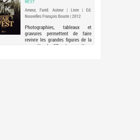
WEST
Ameur, Farid. Auteur | Livre | Ed.
Nouvelles François Bourin | 2012
Photographies, tableaux et
gravures permettent de faire
revivre les grandes figures de la
conquête de l'Ouest, une étape
capitale de l'histoire des Etats-
Unis. L'auteur retrace ainsi les
biographies de personnages
légendaires tell...