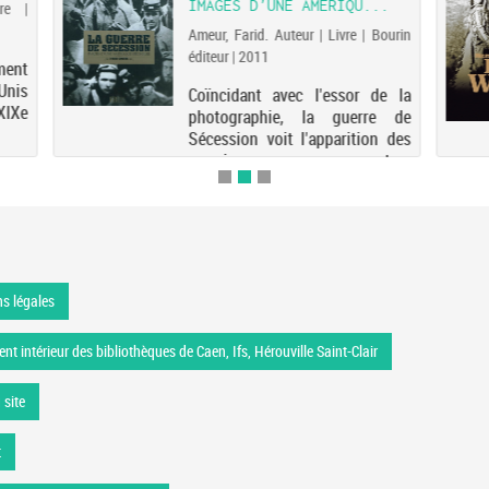
IMAGES D'UNE AMÉRIQU...
re |
Ameur, Farid. Auteur | Livre | Bourin
éditeur | 2011
ment
Unis
Coïncidant avec l'essor de la
XIXe
photographie, la guerre de
Sécession voit l'apparition des
premiers reporters
photographes. Au front comme
à l'arrière, leurs clichés
immortalisent des scènes d'une
étonnante modernité. Ils ont
révélé...
s légales
nt intérieur des bibliothèques de Caen, Ifs, Hérouville Saint-Clair
 site
t