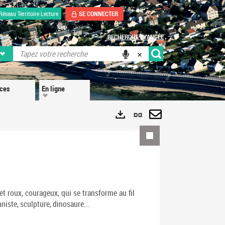
SE CONNECTER
Réseau Territoire Lecture
RECHERCHE AVANCÉE
ices
En ligne
Lien
permanent
Envoyer
Exports
(Nouvelle
par
fenêtre)
mail
et roux, courageux, qui se transforme au fil
niste, sculpture, dinosaure...