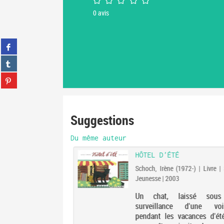
0
avis
Partager
sur
Partager
facebook
sur
(Nouvelle
Partager
tumblr
fenêtre)
sur
(Nouvelle
Partager
pinterest
fenêtre)
sur
(Nouvelle
gplus
Suggestions
fenêtre)
(Nouvelle
fenêtre)
Du même auteur
HÔTEL D'ÉTÉ
Schoch, Irène (1972-) | Livre | 
Jeunesse | 2003
Un chat, laissé sous
surveillance d'une voi
pendant les vacances d'ét