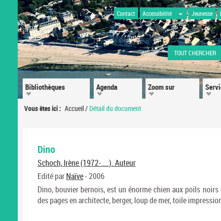
Contact
Accessibilité
Jeunesse
TOUT CHERCHER
Bibliothèques
Agenda
Zoom sur
Serv
Vous êtes ici :
Accueil
/
Détail du document
Dino
Schoch, Irène (1972-....). Auteur
Edité par
Naïve
- 2006
Dino, bouvier bernois, est un énorme chien aux poils noirs 
des pages en architecte, berger, loup de mer, toile impression