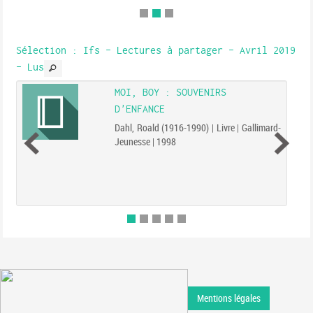
ses effets sur la vie de famille. Entre
tests ludiques et conseils concrets, il
permet d'amorcer un dialogue
bienveillan...
Sélection
: Ifs - Lectures à partager - Avril 2019
- Lus
MOI, BOY : SOUVENIRS
D'ENFANCE
Dahl, Roald (1916-1990) | Livre | Gallimard-
Jeunesse | 1998
Mentions légales