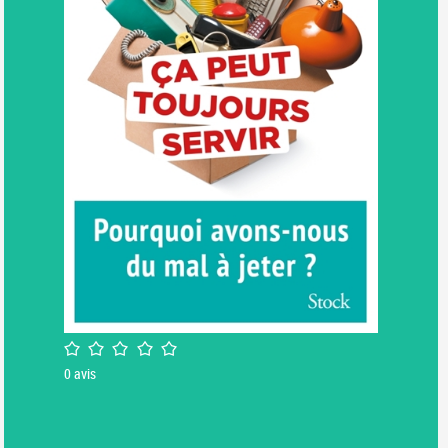
/5
0
avis