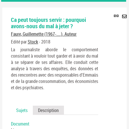
Lie
Ca peut toujours servir : pourquoi
per
En
avons-nous du mal à jeter ?
(No
pa
fenê
Faure, Guillemette (1967-....). Auteur
ma
Edité par
Stock
- 2018
La journaliste aborde le comportement
consistant à vouloir tout garder et à avoir du mal
à se séparer de ses affaires. Elle conduit cette
analyse à travers des enquêtes, des données et
des rencontres avec des responsables d'Emmaüs
et de la grande consommation, des économistes
et des psychiatres.
Sujets
Description
Document