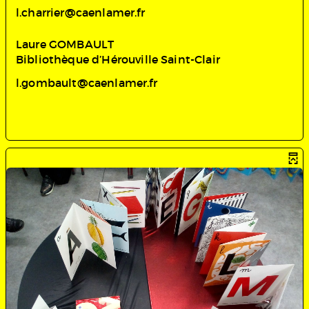
l.charrier@caenlamer.fr
Laure GOMBAULT
Bibliothèque d’Hérouville Saint-Clair
l.gombault@caenlamer.fr