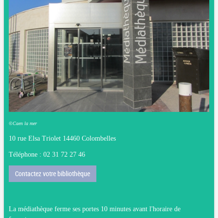
©Caen la mer
10 rue Elsa Triolet
14460 Colombelles
Téléphone : 02 31 72 27 46
Contactez votre bibliothèque
La médiathèque ferme ses portes 10 minutes avant l'horaire de