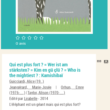
/5
0
avis
Lie
Qui est plus fort ? = Wer ist am
per
En
stärksten? = Kim en gü çlü ? = Who is
(No
pa
the mightiest ? : Kamishibaï
fenê
ma
Guicciardi, Alice (19..)
Jeangérard, Marie-Josée
|
Orhun, Emre
(1976-....)
|
Taylor, Alison (1970-....)
Edité par
Lirabelle
- 2014
L'éléphant est un géant mais qui est plus fort?