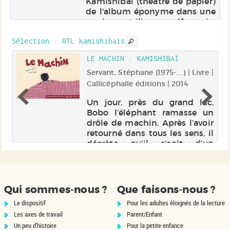
rs
Kamishibaï (théâtre de papier)
de
de l'album éponyme dans une
re
version trilingue (français-
ia
anglais-allemand). Quand
um
Sélection
: RTL kamishibaïs
Hérisson voit Cane couver ses
es
œufs, l'envie lui vient de couver
LE MACHIN : KAMISHIBAÏ
à son tour pour avoir un peti...
Servant, Stéphane (1975-....) | Livre |
ur
Callicéphalle éditions | 2014
Un jour, près du grand lac,
Bobo l’éléphant ramasse un
t,
drôle de machin. Après l’avoir
le
retourné dans tous les sens, il
 y
décrète qu’il s’agit d’un
ne
chapeau. Mais tout le monde
 à
n’est pas de cet avis !
Qui sommes-nous ?
Que faisons-nous ?
Le dispositif
Pour les adultes éloignés de la lecture
Les axes de travail
Parent/Enfant
Un peu d'histoire
Pour la petite enfance