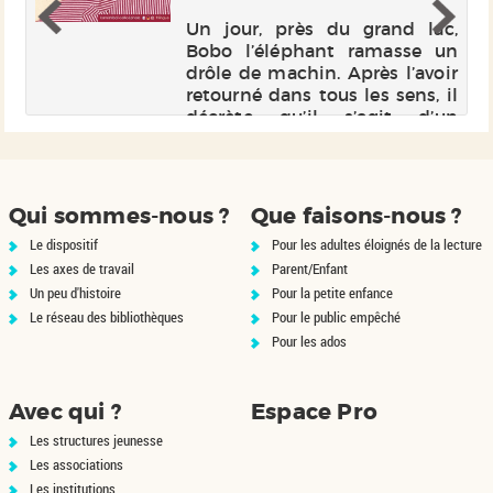
Un jour, près du grand lac,
Bobo l’éléphant ramasse un
t,
drôle de machin. Après l’avoir
le
retourné dans tous les sens, il
 y
décrète qu’il s’agit d’un
ne
chapeau. Mais tout le monde
 à
n’est pas de cet avis !
Qui sommes-nous ?
Que faisons-nous ?
Le dispositif
Pour les adultes éloignés de la lecture
Les axes de travail
Parent/Enfant
Un peu d'histoire
Pour la petite enfance
Le réseau des bibliothèques
Pour le public empêché
Pour les ados
Avec qui ?
Espace Pro
Les structures jeunesse
Les associations
Les institutions