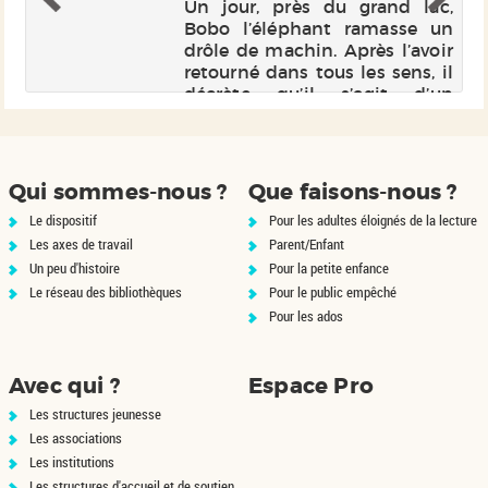
Un jour, près du grand lac,
Bobo l’éléphant ramasse un
t,
drôle de machin. Après l’avoir
le
retourné dans tous les sens, il
 y
décrète qu’il s’agit d’un
ne
chapeau. Mais tout le monde
 à
n’est pas de cet avis !
Qui sommes-nous ?
Que faisons-nous ?
Le dispositif
Pour les adultes éloignés de la lecture
Les axes de travail
Parent/Enfant
Un peu d'histoire
Pour la petite enfance
Le réseau des bibliothèques
Pour le public empêché
Pour les ados
Avec qui ?
Espace Pro
Les structures jeunesse
Les associations
Les institutions
Les structures d'accueil et de soutien