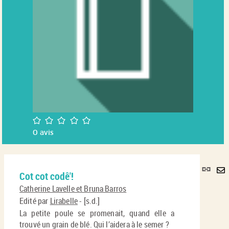
/5
0
avis
Lie
Cot cot codê'!
per
En
(No
Catherine Lavelle et Bruna Barros
pa
fenê
Edité par
Lirabelle
- [s.d.]
ma
La petite poule se promenait, quand elle a
trouvé un grain de blé. Qui l’aidera à le semer ?