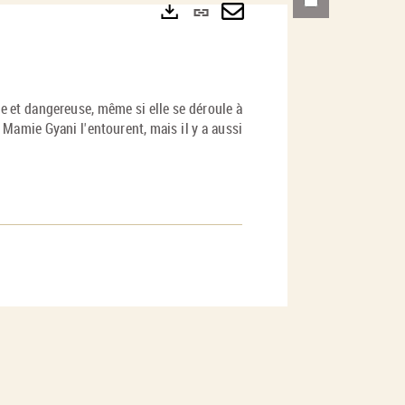
Lien
permanent
Envoyer
Exports
(Nouvelle
par
fenêtre)
mail
 et dangereuse, même si elle se déroule à
o, Mamie Gyani l'entourent, mais il y a aussi