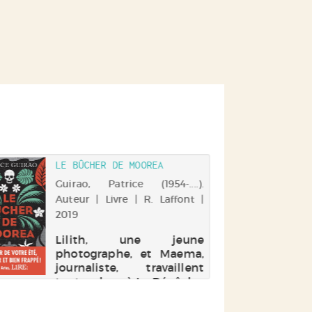
LE BÛCHER DE MOOREA
Guirao, Patrice (1954-....).
Auteur | Livre | R. Laffont |
2019
Lilith, une jeune
photographe, et Maema,
journaliste, travaillent
toutes deux à La Dépêche,
le quotidien de Tahiti. Un
jour, dans la forêt,