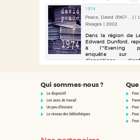
un opinel, des dettes
S REGARDES :
1974
dessus la tête et
valise qui aurait dû 
Peace, David (1967-....) | L
là où elle était. Voil
atrice (1954-....).
Rivages | 2002
qu...
Livre | Au vent des
Dans la région de L
Edward Dunford, rep
à l'"Evening po
le enquête que
enquête sur tr
er Al s'annonce
disparitions d'enf
liquée et
entre 1969 et 1974. I
se, même si elle
persuadé qu'elles 
 à Tahiti, et qu'il
liées. Et il veut coiff
as seul à mener
Qui sommes-nous ?
Que 
poteau Jack Whiteh
e : Toti, Sando,
vedette de la réd...
ani l'entourent,
Le dispositif
Pour 
 a aussi quelques
Les axes de travail
Pare
Un peu d'histoire
Pour 
Le réseau des bibliothèques
Pour
Pour