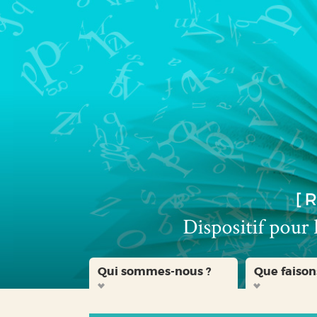
Aller
Aller
Aller
au
au
à
menu
contenu
la
recherche
Qui sommes-nous ?
Que faison