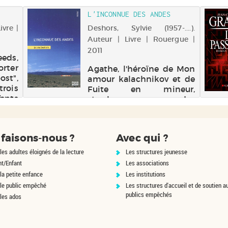
 par-
suite soupçonné. Au
L'INCONNUE DES ANDES
 une
même moment, un
rester
homme se suicide et un
ivre |
Deshors, Sylvie (1957-....).
à avec
déséquilibré assass...
Auteur | Livre | Rouergue |
2011
eeds,
orter
Agathe, l'héroïne de Mon
st",
amour kalachnikov et de
ois
Fuite en mineur,
ants
s'embarque pour des
l est
vacances en Equateur
sont
avec son amie Lucia. Sur
er au
place, elles mènent
faisons-nous ?
Avec qui ?
ead,
l'enquête sur la soudaine
disparition d'une jeune
les adultes éloignés de la lecture
Les structures jeunesse
fille, dans un pays en
nt/Enfant
Les associations
proie...
la petite enfance
Les institutions
 le public empêché
Les structures d'accueil et de soutien a
publics empêchés
 les ados