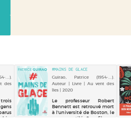
#MAINS DE GLACE
....).
Guirao, Patrice (1954-....).
nt des
Auteur | Livre | Au vent des
îles | 2020
rois
Le professeur Robert
ens
Bennett est retrouvé mort
arus
à l'université de Boston, le
ahier
corps mutilé. Son fils, un
eux
marginal avec lequel il
d’or,
était fâché, est tout de