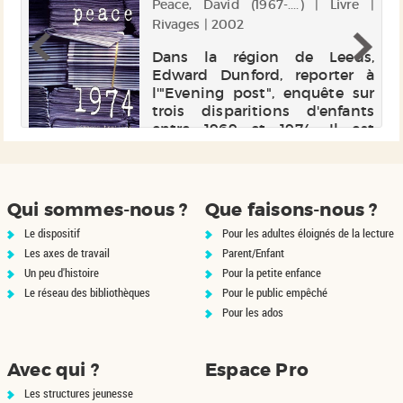
r |
Peace, David (1967-....) | Livre |
Rivages | 2002
it
Dans la région de Leeds,
ce
Edward Dunford, reporter à
e,
l'"Evening post", enquête sur
 à
trois disparitions d'enfants
 à
entre 1969 et 1974. Il est
o,
persuadé qu'elles sont liées. Et
t,
il veut coiffer au poteau Jack
es
Whitehead, vedette de la réd...
Qui sommes-nous ?
Que faisons-nous ?
Le dispositif
Pour les adultes éloignés de la lecture
Les axes de travail
Parent/Enfant
Un peu d'histoire
Pour la petite enfance
Le réseau des bibliothèques
Pour le public empêché
Pour les ados
Avec qui ?
Espace Pro
Les structures jeunesse