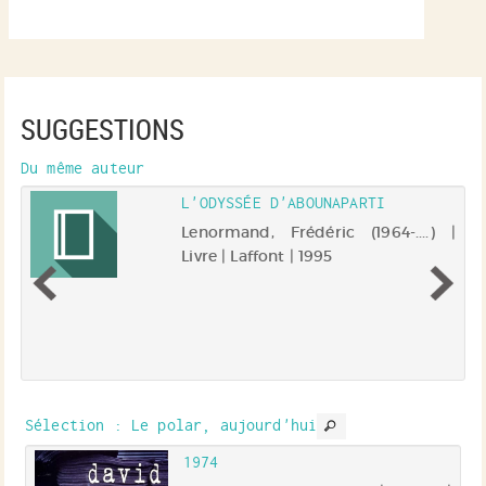
SUGGESTIONS
Du même auteur
L'ODYSSÉE D'ABOUNAPARTI
 |
Lenormand, Frédéric (1964-....) |
Livre | Laffont | 1995
es
la
ne
s
es
s
s,
Sélection
: Le polar, aujourd'hui
un
1974