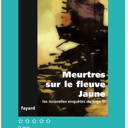
/5
0
avis