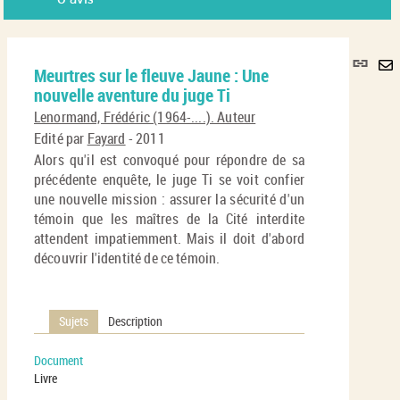
Lie
Meurtres sur le fleuve Jaune : Une
per
En
nouvelle aventure du juge Ti
(No
pa
fenê
Lenormand, Frédéric (1964-....). Auteur
ma
Edité par
Fayard
- 2011
Alors qu'il est convoqué pour répondre de sa
précédente enquête, le juge Ti se voit confier
une nouvelle mission : assurer la sécurité d'un
témoin que les maîtres de la Cité interdite
attendent impatiemment. Mais il doit d'abord
découvrir l'identité de ce témoin.
Sujets
Description
Document
Livre