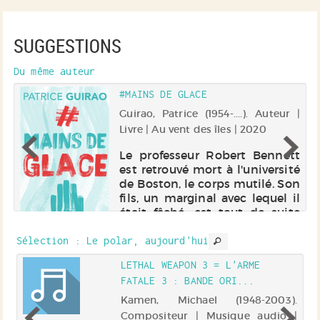
SUGGESTIONS
Du même auteur
#MAINS DE GLACE
 |
Guirao, Patrice (1954-....). Auteur |
Livre | Au vent des îles | 2020
es
Le professeur Robert Bennett
us
est retrouvé mort à l'université
r
de Boston, le corps mutilé. Son
un
fils, un marginal avec lequel il
es
était fâché, est tout de suite
se
soupçonné. Au même
le
moment, un homme se
Sélection
: Le polar, aujourd'hui
suicide et un déséquilibré
LETHAL WEAPON 3 = L'ARME
assass...
FATALE 3 : BANDE ORI...
 |
Kamen, Michael (1948-2003).
Compositeur | Musique audio |