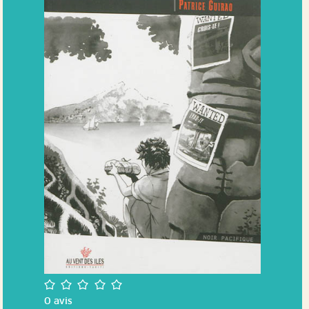
/5
0
avis