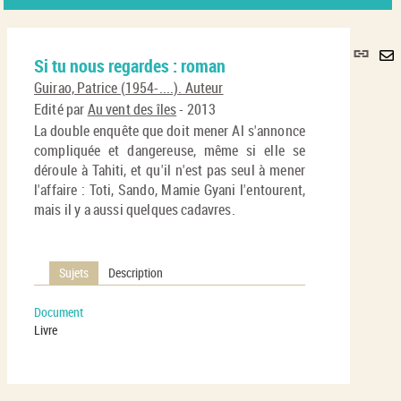
Lie
Si tu nous regardes : roman
per
En
(No
Guirao, Patrice (1954-....). Auteur
pa
fenê
Edité par
Au vent des îles
- 2013
ma
La double enquête que doit mener Al s'annonce
compliquée et dangereuse, même si elle se
déroule à Tahiti, et qu'il n'est pas seul à mener
l'affaire : Toti, Sando, Mamie Gyani l'entourent,
mais il y a aussi quelques cadavres.
Sujets
Description
Document
Livre