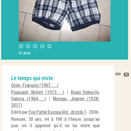
/5
0
avis
Lie
Le temps qui reste
per
En
(No
Ozon, François (1967-....)
pa
fenê
Poupaud, Melvil (1973-....)
|
Bruni-Tedeschi,
ma
Valeria (1964-....)
|
Moreau, Jeanne (1928-
2017)
Edité par
Fox Pathé Europa [éd., distrib.]
- 2006
Romain, 30 ans, vit à 100 à l'heure, jusqu'au
jour où il apprend qu'il ne lui reste que