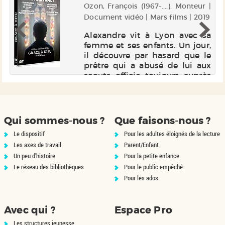
ur
Ozon, François (1967-....). Monteur |
|
Document vidéo | Mars films | 2019
0
Alexandre vit à Lyon avec sa
femme et ses enfants. Un jour,
rs
il découvre par hasard que le
te
prêtre qui a abusé de lui aux
é
scouts officie toujours auprès
ar
d'enfants. Il se lance alors dans
de
un combat, très vite rejoint par
s.
François et ...
us
Qui sommes-nous ?
Que faisons-nous ?
Le dispositif
Pour les adultes éloignés de la lecture
Les axes de travail
Parent/Enfant
Un peu d'histoire
Pour la petite enfance
Le réseau des bibliothèques
Pour le public empêché
Pour les ados
Avec qui ?
Espace Pro
Les structures jeunesse