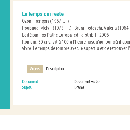
Le temps qui reste
Ozon, François (1967-....)
Poupaud, Melvil (1973-....)
|
Bruni-Tedeschi, Valeria (1964-.
Edité par
Fox Pathé Europa [éd., distrib.]
- 2006
Romain, 30 ans, vit à 100 à l'heure, jusqu'au jour où il ap
vivre. Le temps de rompre avec le superflu et de retrouver l
Sujets
Description
Document
Document vidéo
Sujets
Drame