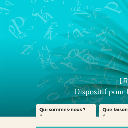
Aller
Aller
Aller
au
au
à
menu
contenu
la
recherche
Qui sommes-nous ?
Que faison