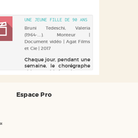
UNE JEUNE FILLE DE 90 ANS
Bruni Tedeschi, Valeria
(1964-....). Monteur |
Document vidéo | Agat Films
et Cie | 2017
Chaque jour, pendant une
semaine, le chorégraphe
Thierry Thieû Niang a
animé un atelier de danse
auprès des patients du
service de gériatrie de
Espace Pro
l'hôpital Charles-Foix
d'Ivry. Filmés par Valeria
Bruni Tedeschi et Yann
Coridian, sou...
ux