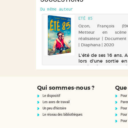
Du même auteur
ETÉ 85
Ozon, François (1967-
Metteur en scèn
réalisateur | Document
| Diaphana | 2020
L'été de ses 16 ans, A
lors d'une sortie e
sur la côte normande
sauvé héroïquemen
naufrage par David, 1
Alexis vient de renco
Qui sommes-nous ?
Que 
l'ami de ses rêves. M
rêve durera-t-il plus
Le dispositif
Pour 
été ? L'été 85......
Les axes de travail
Pare
Un peu d'histoire
Pour 
Le réseau des bibliothèques
Pour
Pour