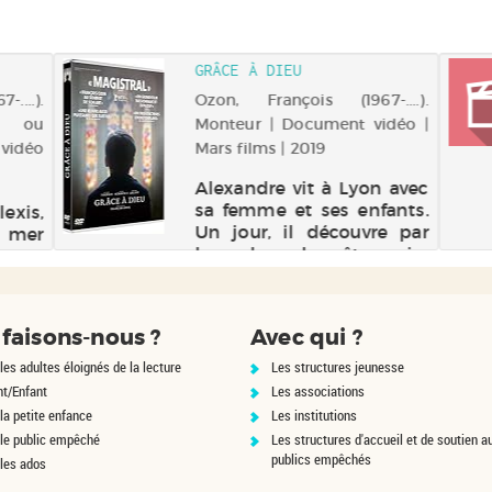
GRÂCE À DIEU
....).
Ozon, François (1967-....).
e ou
Monteur | Document vidéo |
 vidéo
Mars films | 2019
Alexandre vit à Lyon avec
sa femme et ses enfants.
lexis,
Un jour, il découvre par
n mer
hasard que le prêtre qui a
, est
abusé de lui aux scouts
t du
officie toujours auprès
8 ans.
d'enfants. Il se lance alors
ntrer
faisons-nous ?
Avec qui ?
dans un combat, très vite
ais le
rejoint par François et ...
 qu'un
les adultes éloignés de la lecture
Les structures jeunesse
nt/Enfant
Les associations
la petite enfance
Les institutions
 le public empêché
Les structures d'accueil et de soutien a
publics empêchés
 les ados