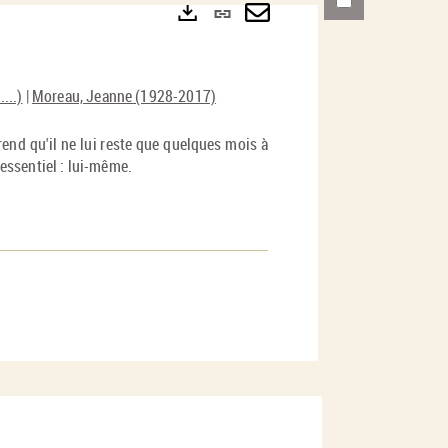
Lien
permanent
Envoyer
Exports
(Nouvelle
par
...)
|
Moreau, Jeanne (1928-2017)
fenêtre)
mail
prend qu'il ne lui reste que quelques mois à
'essentiel : lui-même.