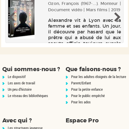
ur
Ozon, François (1967-....). Monteur |
|
Document vidéo | Mars films | 2019
0
Alexandre vit à Lyon avec sa
femme et ses enfants. Un jour,
rs
il découvre par hasard que le
te
prêtre qui a abusé de lui aux
é
scouts officie toujours auprès
ar
d'enfants. Il se lance alors dans
de
un combat, très vite rejoint par
s.
François et ...
us
Qui sommes-nous ?
Que faisons-nous ?
Le dispositif
Pour les adultes éloignés de la lecture
Les axes de travail
Parent/Enfant
Un peu d'histoire
Pour la petite enfance
Le réseau des bibliothèques
Pour le public empêché
Pour les ados
Avec qui ?
Espace Pro
Les structures jeunesse