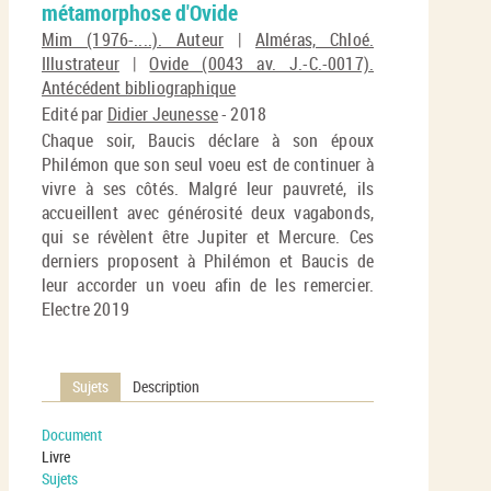
métamorphose d'Ovide
(No
pa
fenê
Mim (1976-....). Auteur
|
Alméras, Chloé.
ma
Illustrateur
|
Ovide (0043 av. J.-C.-0017).
Antécédent bibliographique
Edité par
Didier Jeunesse
- 2018
Chaque soir, Baucis déclare à son époux
Philémon que son seul voeu est de continuer à
vivre à ses côtés. Malgré leur pauvreté, ils
accueillent avec générosité deux vagabonds,
qui se révèlent être Jupiter et Mercure. Ces
derniers proposent à Philémon et Baucis de
leur accorder un voeu afin de les remercier.
Electre 2019
Sujets
Description
Document
Livre
Sujets