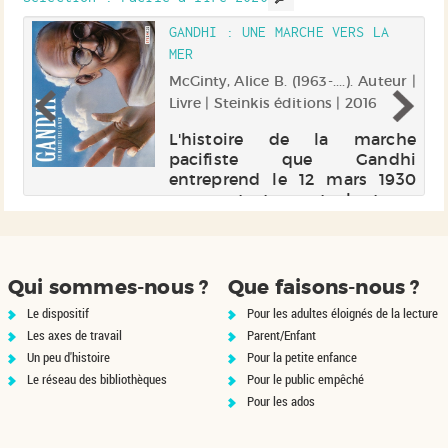
GANDHI : UNE MARCHE VERS LA
MER
uil
McGinty, Alice B. (1963-....). Auteur |
Livre | Steinkis éditions | 2016
ue
L'histoire de la marche
la
pacifiste que Gandhi
en
entreprend le 12 mars 1930
r.
pour protester contre les taxes
sur le sel que le Royaume-Uni
impose aux Indiens. Au fil 400
kilomètres parcourus en
vingt-quatre jours, il est
Qui sommes-nous ?
Que faisons-nous ?
rejoint par de...
Le dispositif
Pour les adultes éloignés de la lecture
Les axes de travail
Parent/Enfant
Un peu d'histoire
Pour la petite enfance
Le réseau des bibliothèques
Pour le public empêché
Pour les ados