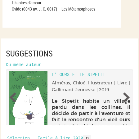
Histoires d'amour
Ovide (0043 av. J.-C.-0017) -- Les Métamorphoses
SUGGESTIONS
Du même auteur
L' OURS ET LE SIPETIT
 |
Alméras, Chloé. Illustrateur | Livre |
Gallimard-Jeunesse | 2019
e
Le Sipetit habite un village
de
perdu dans les collines. Il
es
décide de partir à l'aventure et
nt
fait la rencontre d'un vieil ours
rs
qui vivait isolé dans une grotte
ur
depuis des années. Electre
es
2019
Sélection
: Facile à lire 2020