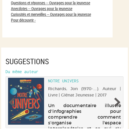
Questions et réponses -- Ouvrages pour la jeunesse
Anecdotes -- Ouvrages pour la jeunesse
Curiosités et merveilles -- Ouvrages pour la jeunesse
Pour découvrir -
SUGGESTIONS
Du même auteur
NOTRE UNIVERS
 |
Richards, Jon (1970-....). Auteur |
Livre | Glénat Jeunesse | 2017
é
Un documentaire illustré
r
d'infographies pour
t
comprendre comment
e.
s'organise l'espace
interplanétaire et ce qui s'y