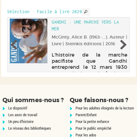
trouve. Electre 2017
Sélection
: Facile à lire 2020
GANDHI : UNE MARCHE VERS LA
MER
uil
McGinty, Alice B. (1963-....). Auteur |
Livre | Steinkis éditions | 2016
ue
L'histoire de la marche
la
pacifiste que Gandhi
en
entreprend le 12 mars 1930
r.
pour protester contre les taxes
sur le sel que le Royaume-Uni
impose aux Indiens. Au fil 400
kilomètres parcourus en
vingt-quatre jours, il est
Qui sommes-nous ?
Que faisons-nous ?
rejoint par de...
Le dispositif
Pour les adultes éloignés de la lecture
Les axes de travail
Parent/Enfant
Un peu d'histoire
Pour la petite enfance
Le réseau des bibliothèques
Pour le public empêché
Pour les ados