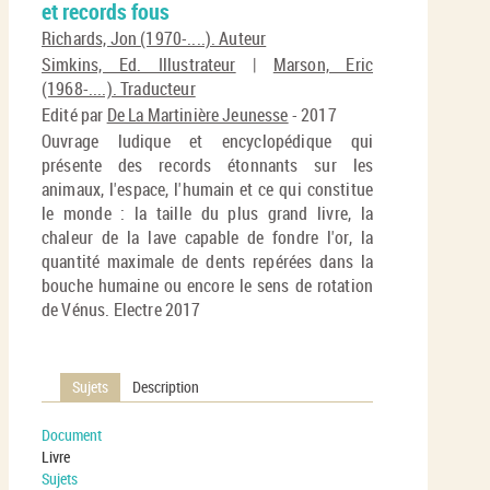
et records fous
(No
pa
fenê
Richards, Jon (1970-....). Auteur
ma
Simkins, Ed. Illustrateur
|
Marson, Eric
(1968-....). Traducteur
Edité par
De La Martinière Jeunesse
- 2017
Ouvrage ludique et encyclopédique qui
présente des records étonnants sur les
animaux, l'espace, l'humain et ce qui constitue
le monde : la taille du plus grand livre, la
chaleur de la lave capable de fondre l'or, la
quantité maximale de dents repérées dans la
bouche humaine ou encore le sens de rotation
de Vénus. Electre 2017
Sujets
Description
Document
Livre
Sujets