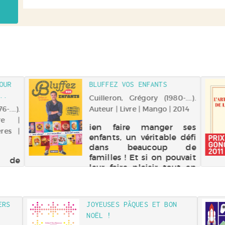
OUR
BLUFFEZ VOS ENFANTS
..
Cuilleron, Grégory (1980-....).
....).
Auteur | Livre | Mango | 2014
re |
ien faire manger ses
ères |
enfants, un véritable défi
dans beaucoup de
familles ! Et si on pouvait
 de
leur faire plaisir tout en
isées
leur cuisinant des
opose
produits sains ? Du
ketchup, des nuggets ou
ERS
JOYEUSES PÂQUES ET BON
des pizzas... pourquoi pas
NOËL !
? Mais avec des prod...