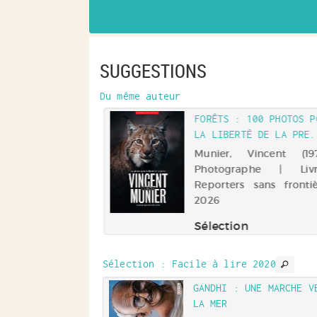
fenêtre)
SUGGESTIONS
Du même auteur
FORÊTS : 100 PHOTOS P
LA LIBERTÉ DE LA PRE.
Munier, Vincent (1976-
Photographe | Liv
Reporters sans fronti
2026
Sélection
photographies réal
par V. Munier qui pr
Sélection
: Facile à lire 2020
sa vision de la forêt.
 TOUT CE QUE TU
GANDHI : UNE MARCHE V
S DANS LA V...
LA MER