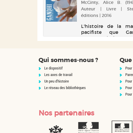
ke. Auteur | Livre |
McGinty, Alice B. (1963-
esse | 2019
Auteur | Livre | Ste
éditions | 2016
m dans lequel
page représente
L'histoire de la ma
 la vie, de 0 à 99
pacifiste que Ga
tant en exergue
entreprend le 12 
 a à enseigner.
1930 pour prote
019
contre les taxes sur l
que le Royaume
Qui sommes-nous ?
Que 
impose aux Indiens. A
400 kilomètres parc
Le dispositif
Pour 
en vingt-quatre jour
Les axes de travail
Pare
est rejoint par de...
Un peu d'histoire
Pour 
Le réseau des bibliothèques
Pour
Pour
Nos partenaires