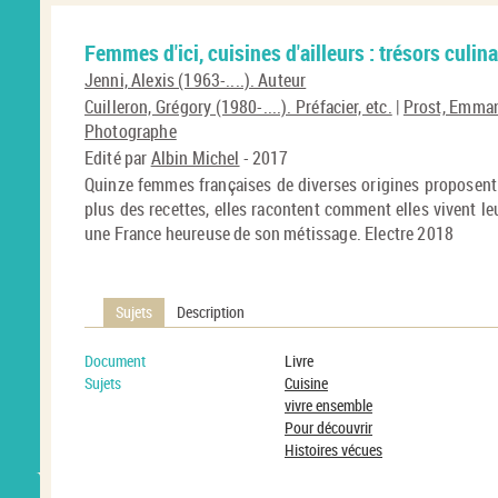
Femmes d'ici, cuisines d'ailleurs : trésors culin
Jenni, Alexis (1963-....). Auteur
Cuilleron, Grégory (1980-....). Préfacier, etc.
|
Prost, Emmanu
Photographe
Edité par
Albin Michel
- 2017
Quinze femmes françaises de diverses origines proposent u
plus des recettes, elles racontent comment elles vivent leu
une France heureuse de son métissage. Electre 2018
Sujets
Description
Document
Livre
Sujets
Cuisine
vivre ensemble
Pour découvrir
Histoires vécues