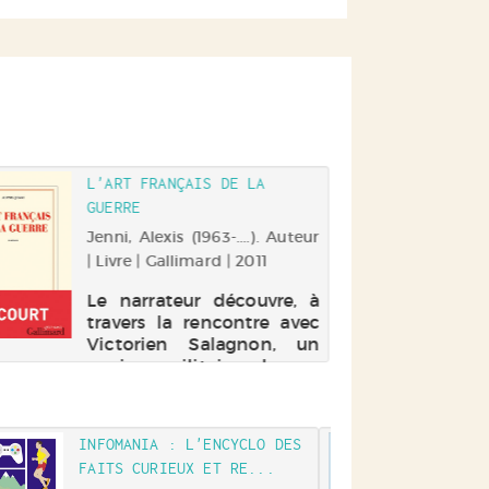
L'ART FRANÇAIS DE LA
GUERRE
Jenni, Alexis (1963-....). Auteur
| Livre | Gallimard | 2011
Le narrateur découvre, à
travers la rencontre avec
Victorien Salagnon, un
ancien militaire devenu
peintre, cinquante ans
d'histoire militaire de la
France. Il fait le récit de
INFOMANIA : L'ENCYCLO DES
LA 
leur amitié et s'interroge
FAITS CURIEUX ET RE...
sur la France
Eh