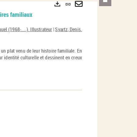
Lien
permanent
Envoyer
Exports
aires familiaux
(Nouvelle
par
el (1968-....). Illustrateur
|
Svartz, Denis.
fenêtre)
mail
n plat venu de leur histoire familiale. En
r identité culturelle et dessinent en creux