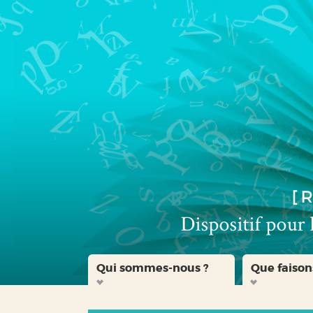
Aller
Aller
Aller
au
au
à
menu
contenu
la
recherche
Qui sommes-nous ?
Que faison