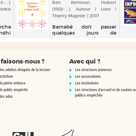
....).
Ben Kemoun, Hubert
inkis
(1958-....). Auteur | Livre |
Thierry Magnier | 2017
rche
Barnabé doit passer
ndhi
quelques jours de
mars
vacances en juillet chez
ster
sa grand-mère et le séjour
e sel
ne s'annonce pas de tout
-Uni
repos. Il se souvient à
faisons-nous ?
Avec qui ?
u fil
peine de cette vieille
ourus
dame et celle-ci s'obstine
les adultes éloignés de la lecture
Les structures jeunesse
s, il
à vouloir organiser
nt/Enfant
Les associations
Pâques, la Chandeleur...
la petite enfance
Les institutions
 le public empêché
Les structures d'accueil et de soutien a
publics empêchés
 les ados