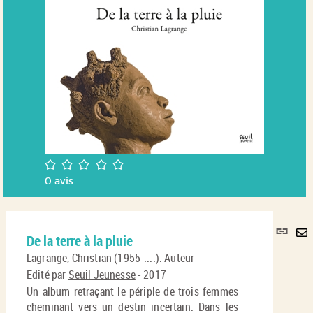
/5
0
avis
Lie
De la terre à la pluie
per
En
(No
Lagrange, Christian (1955-....). Auteur
pa
fenê
Edité par
Seuil Jeunesse
- 2017
ma
Un album retraçant le périple de trois femmes
cheminant vers un destin incertain. Dans les