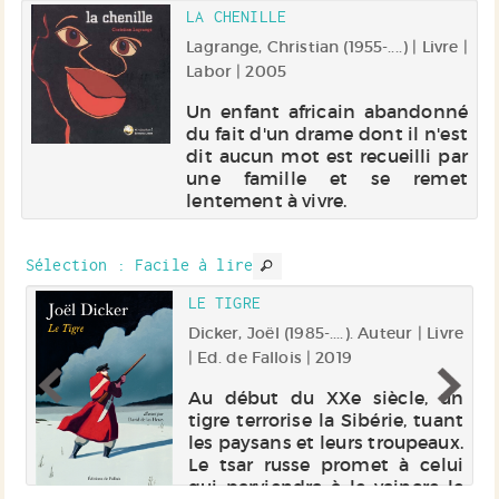
LA CHENILLE
Lagrange, Christian (1955-....) | Livre |
Labor | 2005
Un enfant africain abandonné
du fait d'un drame dont il n'est
dit aucun mot est recueilli par
une famille et se remet
lentement à vivre.
Sélection
: Facile à lire
EC
LE TIGRE
Dicker, Joël (1985-....). Auteur | Livre
r |
| Ed. de Fallois | 2019
Au début du XXe siècle, un
tigre terrorise la Sibérie, tuant
ur
les paysans et leurs troupeaux.
on
Le tsar russe promet à celui
nt
qui parviendra à le vaincre le
ui