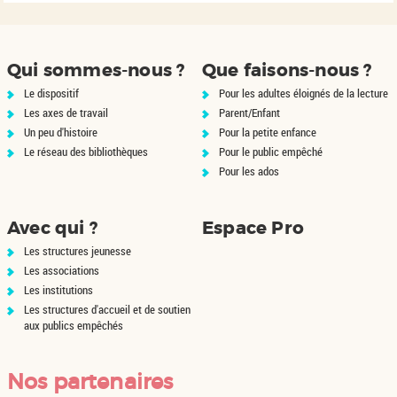
poids de l'animal en pièces
de
d'or. L'appât du gain attire les
pe
aventuriers de t...
nt
ns
Qui sommes-nous ?
Que faisons-nous ?
Le dispositif
Pour les adultes éloignés de la lecture
Les axes de travail
Parent/Enfant
Un peu d'histoire
Pour la petite enfance
Le réseau des bibliothèques
Pour le public empêché
Pour les ados
Avec qui ?
Espace Pro
Les structures jeunesse
Les associations
Les institutions
Les structures d'accueil et de soutien
aux publics empêchés
Nos partenaires