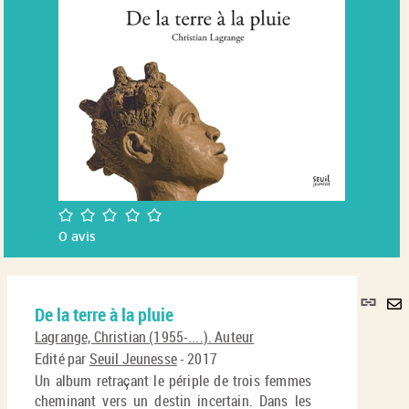
/5
0
avis
Lie
De la terre à la pluie
per
En
(No
Lagrange, Christian (1955-....). Auteur
pa
fenê
Edité par
Seuil Jeunesse
- 2017
ma
Un album retraçant le périple de trois femmes
cheminant vers un destin incertain. Dans les