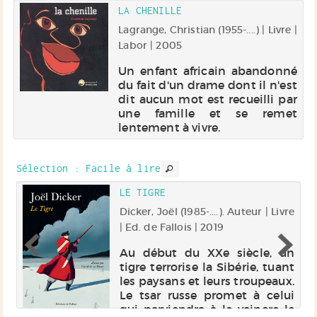
LA CHENILLE
Lagrange, Christian (1955-....) | Livre |
Labor | 2005
Un enfant africain abandonné
du fait d'un drame dont il n'est
dit aucun mot est recueilli par
une famille et se remet
lentement à vivre.
Sélection
: Facile à lire
EC
LE TIGRE
Dicker, Joël (1985-....). Auteur | Livre
r |
| Ed. de Fallois | 2019
Au début du XXe siècle, un
tigre terrorise la Sibérie, tuant
ur
les paysans et leurs troupeaux.
on
Le tsar russe promet à celui
nt
qui parviendra à le vaincre le
ui