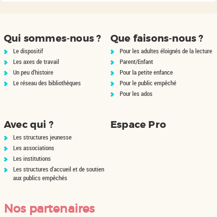
poids de l'animal en pièces
de
d'or. L'appât du gain attire les
pe
aventuriers de t...
nt
ns
Qui sommes-nous ?
Que faisons-nous ?
Le dispositif
Pour les adultes éloignés de la lecture
Les axes de travail
Parent/Enfant
Un peu d'histoire
Pour la petite enfance
Le réseau des bibliothèques
Pour le public empêché
Pour les ados
Avec qui ?
Espace Pro
Les structures jeunesse
Les associations
Les institutions
Les structures d'accueil et de soutien
aux publics empêchés
Nos partenaires