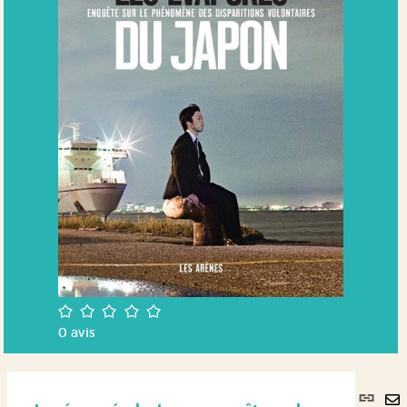
/5
0
avis
Lie