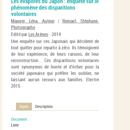
Les évaporés du Japon : enquête sur le
per
En
phénomène des disparitions
(No
pa
volontaires
fenê
ma
Mauger, Léna. Auteur
|
Remael, Stéphane.
Photographe
Edité par
Les Arènes
- 2014
Une enquête sur ces Japonais qui décident de
tout quitter pour repartir à zéro. Ils témoignent
de leur expérience, de leurs raisons, de leur
reconstruction... Ces disparitions volontaires
sont synonymes de honte et d'échec pour la
société japonaise qui préfère les oublier, ne
laissant aucun recours aux familles. Electre
2015
Sujets
Description
Document
Livre