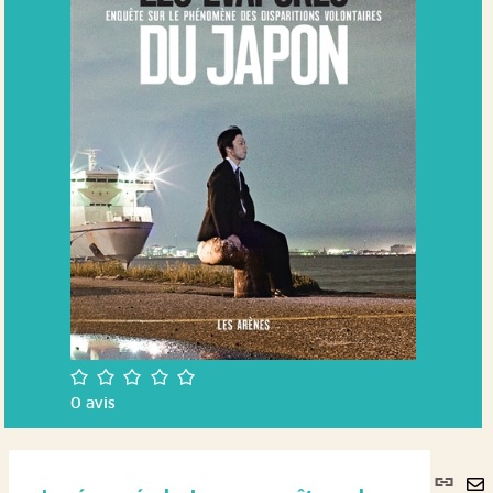
/5
0
avis
Lie