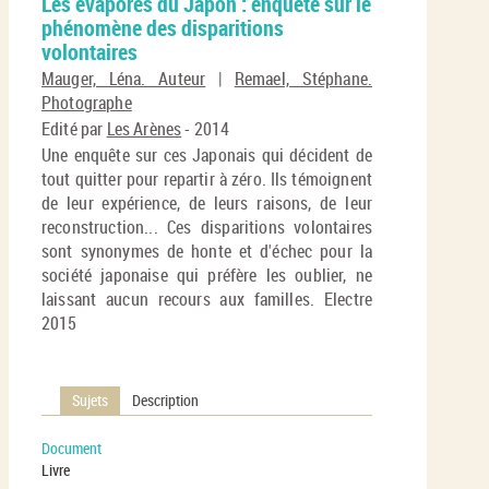
Les évaporés du Japon : enquête sur le
per
En
phénomène des disparitions
(No
pa
volontaires
fenê
ma
Mauger, Léna. Auteur
|
Remael, Stéphane.
Photographe
Edité par
Les Arènes
- 2014
Une enquête sur ces Japonais qui décident de
tout quitter pour repartir à zéro. Ils témoignent
de leur expérience, de leurs raisons, de leur
reconstruction... Ces disparitions volontaires
sont synonymes de honte et d'échec pour la
société japonaise qui préfère les oublier, ne
laissant aucun recours aux familles. Electre
2015
Sujets
Description
Document
Livre