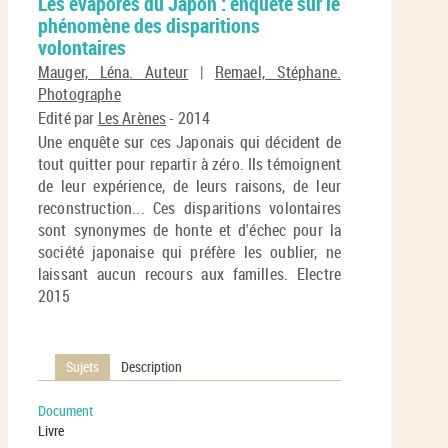
Les évaporés du Japon : enquête sur le
per
En
phénomène des disparitions
(No
pa
volontaires
fenê
ma
Mauger, Léna. Auteur
|
Remael, Stéphane.
Photographe
Edité par
Les Arènes
- 2014
Une enquête sur ces Japonais qui décident de
tout quitter pour repartir à zéro. Ils témoignent
de leur expérience, de leurs raisons, de leur
reconstruction... Ces disparitions volontaires
sont synonymes de honte et d'échec pour la
société japonaise qui préfère les oublier, ne
laissant aucun recours aux familles. Electre
2015
Sujets
Description
Document
Livre