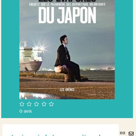
/5
0
avis
Lie