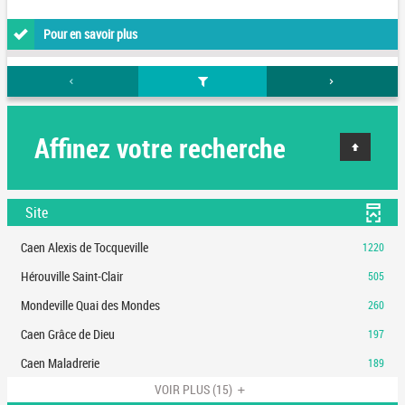
Pour en savoir plus
Affinez votre recherche
Site
-
Caen Alexis de Tocqueville
1220
1220
-
Hérouville Saint-Clair
505
résultats
505
-
-
Mondeville Quai des Mondes
260
résultats
cliquer
260
-
-
Caen Grâce de Dieu
197
pour
résultats
cliquer
197
ajouter
-
-
Caen Maladrerie
189
pour
résultats
le
cliquer
189
ajouter
-
VOIR PLUS
(15)
filtre
pour
résultats
le