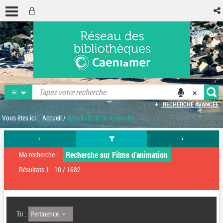
RECHERCHE AVANCÉE
Vous êtes ici :
Accueil
/
Résultats de la recherche
Recherche sur Films d'animation
Ma recherche :
Résultats
1
-
10
/ 1682
Pertinence
Tri :