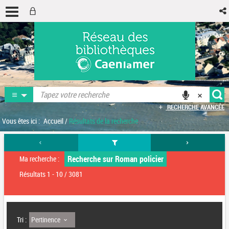
RECHERCHE AVANCÉE
Vous êtes ici :
Accueil
/
Résultats de la recherche
Recherche sur Roman policier
Ma recherche :
Résultats
1
-
10
/ 3081
Pertinence
Tri :