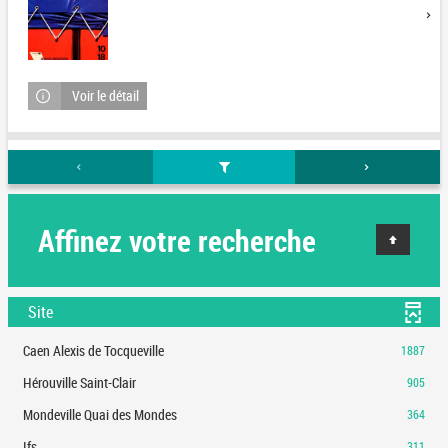
Voir le détail
Affinez votre recherche
Site
-
Caen Alexis de Tocqueville
1887
1887
-
Hérouville Saint-Clair
905
résultats
905
-
-
Mondeville Quai des Mondes
364
résultats
cliquer
364
-
-
Ifs
311