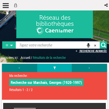
RECHERCHE AVANCÉE
Vous êtes ici :
Accueil
/
Résultats de la recherche
Ma recherche :
Recherche sur Marchais, Georges (1920-1997)
Résultats
1
-
2
/ 2