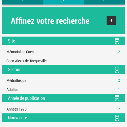
Affinez votre recherche
Site
-
Mémorial de Caen
2
2
-
Caen Alexis de Tocqueville
1
résultats
1
-
Section
résultats
cliquer
-
pour
-
Médiathèque
2
cliquer
ajouter
2
pour
-
Adultes
1
le
résultats
ajouter
1
filtre
-
Année de publication
le
résultats
-
cliquer
filtre
-
la
pour
-
Années 1970
2
-
cliquer
recherche
ajouter
2
Nouveauté
la
pour
est
le
résultats
recherche
ajouter
mise
filtre
-