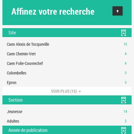
Affinez votre recherche
Site
-
Caen Alexis de Tocqueville
15
15
-
Caen Chemin-Vert
4
résultats
4
-
-
Caen Folie-Couvrechef
4
résultats
cliquer
4
-
-
Colombelles
3
pour
résultats
cliquer
3
ajouter
-
-
Epron
3
pour
résultats
le
cliquer
3
ajouter
-
VOIR PLUS
(15)
filtre
pour
résultats
le
cliquer
-
ajouter
Section
-
filtre
pour
la
le
cliquer
-
ajouter
recherche
filtre
-
Jeunesse
14
pour
la
le
est
-
14
ajouter
recherche
filtre
-
Adultes
2
mise
la
résultats
le
est
-
2
à
recherche
-
Année de publication
filtre
mise
la
résultats
jour