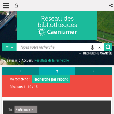
RECHERCHE AVANCÉE
Vous êtes ici :
Accueil
/
Résultats de la recherche
Recherche par rebond
Ma recherche :
Résultats
1
-
10
/ 15
Pertinence
Tri :