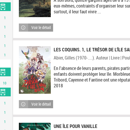
eux-mêmes, contraints d'organiser leur survi
surtout, il leur faut vivre ...
1
Voir le détail
1
1
1
LES COQUINS. 1, LE TRÉSOR DE L'ÎLE 
1
Abier, Gilles (1970-....). Auteur | Livre | Po
En l'absence de leurs parents, pirates parti
enfants doivent protéger leur île. Morbleue
Tribord, Cayenne et Fantine ont une réputat
10
2018
1
Voir le détail
1
1
UNE ÎLE POUR VANILLE