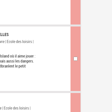
ELLES
re | Ecole des loisirs |
sland où il aime jouer :
mais aussi les dangers.
branlent le petit
| Ecole des loisirs |