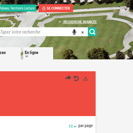
SE CONNECTER
Réseau Territoire Lecture
RECHERCHE AVANCÉE
ices
En ligne
Exports
par page
10