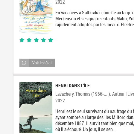
2022
En vacances à Saltkrakan, une île au large
Merkenson et ses quatre enfants Malin, Yoh
rapidement adoptés par les locaux. Electr
5/5
1
avis
Voir le détail
HENRI DANS L'ÎLE
Lavachery, Thomas (1966-....). Auteur | Livre
2022
Henri est le seul survivant du naufrage du
ayant sombré au large des îles Milford dans
décembre 1887. Il survit tant bien que mal, 
où il a échoué. Un jour, il se sen...