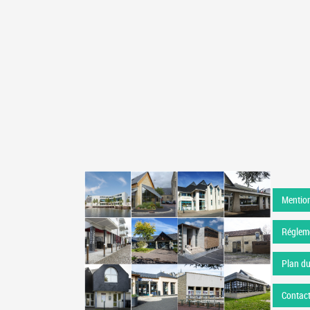
Mention
Régleme
Plan du
Contac