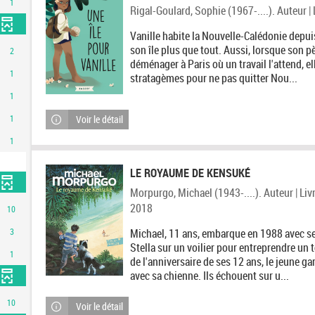
1
Rigal-Goulard, Sophie (1967-....). Auteur | 
Vanille habite la Nouvelle-Calédonie depuis
son île plus que tout. Aussi, lorsque son 
2
déménager à Paris où un travail l'attend, el
1
stratagèmes pour ne pas quitter Nou...
1
Voir le détail
1
1
ment
LE ROYAUME DE KENSUKÉ
Morpurgo, Michael (1943-....). Auteur | Liv
2018
10
Michael, 11 ans, embarque en 1988 avec se
3
Stella sur un voilier pour entreprendre un 
1
de l'anniversaire de ses 12 ans, le jeune g
avec sa chienne. Ils échouent sur u...
10
Voir le détail