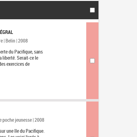
TÉGRAL
e | Belin | 2008
serte du Pacifique, sans
 liberté. Serait-ce le
des exercices de
 de poche jeunesse | 2008
ur une île du Pacifique.
ns. Les voici livrés à