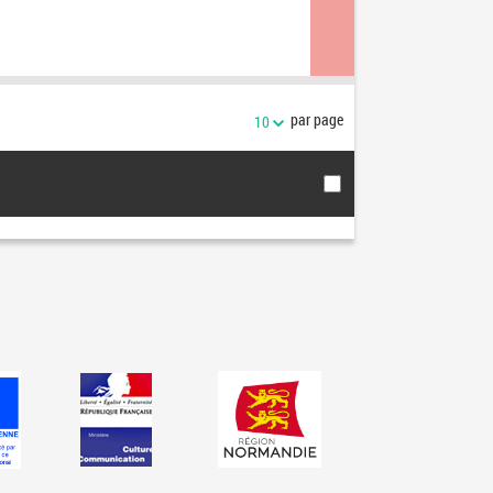
par page
10