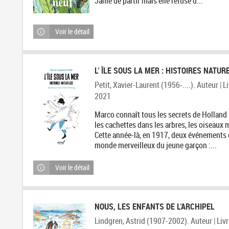
Janie de partir mais elle refuse d...
Voir le détail
L' ÎLE SOUS LA MER : HISTOIRES NATUR
Petit, Xavier-Laurent (1956-....). Auteur | Liv
2021
Marco connaît tous les secrets de Holland I
les cachettes dans les arbres, les oiseaux 
Cette année-là, en 1917, deux événements é
monde merveilleux du jeune garçon :...
Voir le détail
NOUS, LES ENFANTS DE L'ARCHIPEL
Lindgren, Astrid (1907-2002). Auteur | Livre 