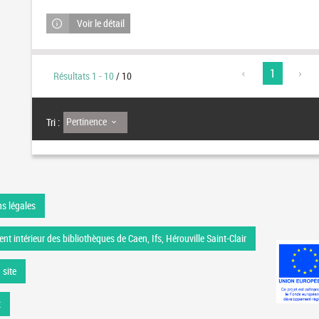
Voir le détail
1
Résultats
1
-
10
/ 10
Pertinence
Tri :
s légales
nt intérieur des bibliothèques de Caen, Ifs, Hérouville Saint-Clair
 site
t