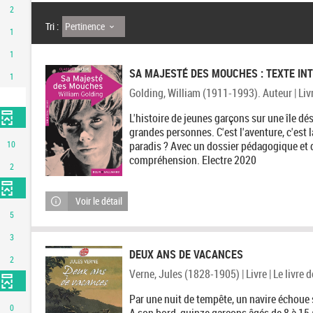
2
Pertinence
Tri :
1
1
SA MAJESTÉ DES MOUCHES : TEXTE IN
1
Golding, William (1911-1993). Auteur | Livr
L'histoire de jeunes garçons sur une île dé
grandes personnes. C'est l'aventure, c'est la
10
paradis ? Avec un dossier pédagogique et 
compréhension. Electre 2020
2
Voir le détail
5
3
DEUX ANS DE VACANCES
2
Verne, Jules (1828-1905) | Livre | Le livre
Par une nuit de tempête, un navire échoue s
0
A son bord, quinze garçons âgés de 8 à 15 a