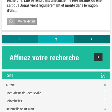
recherche. Elle se rend dans une ancienne fête foraine, où elle
sait que Jonas vient régulièrement et monte dans le wagon
d'un...
Voir le détail
Affinez votre recherche
Site
-
Authie
8
8
-
Caen Alexis de Tocqueville
7
résultats
7
-
-
Colombelles
7
résultats
cliquer
7
-
-
Hérouville Saint-Clair
4
pour
résultats