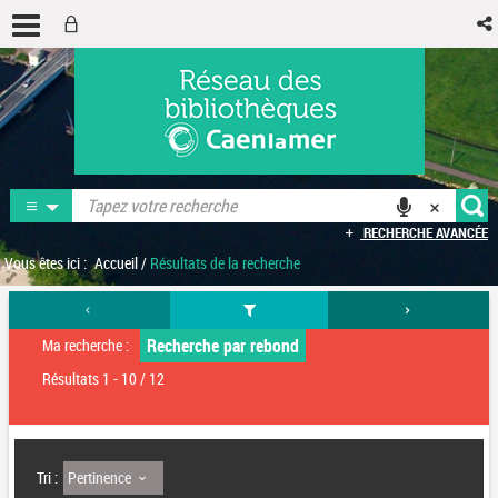
RECHERCHE AVANCÉE
Vous êtes ici :
Accueil
/
Résultats de la recherche
Recherche par rebond
Ma recherche :
Résultats
1
-
10
/ 12
Pertinence
Tri :