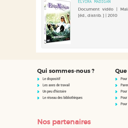
ELVIRA MADIGAN
petite île suédo
65-....) | Musique
Document vidéo | Mal
convaincu d'y trouv
trésor perdu d'un V
usicast - L'Autre
[éd., distrib.] | 2010
légendaire. Mais voi...
7
islandaise de 51
gne son grand
ec la parution d'
, son 9ème album
lacé sous le signe
ptimisme, la
 et l'utopie. Björk
Qui sommes-nous ?
Que 
t, produit et
ré l'album entre
Le dispositif
Pour 
et...
Les axes de travail
Pare
Un peu d'histoire
Pour 
Le réseau des bibliothèques
Pour
Pour
Nos partenaires