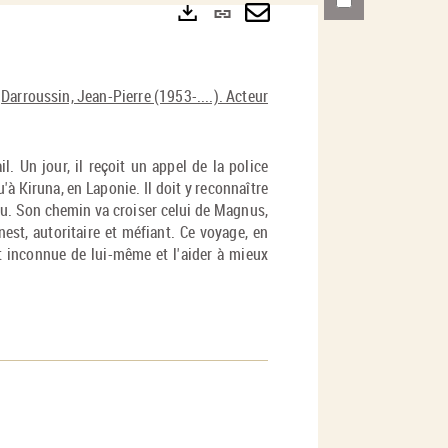
Lien
permanent
Envoyer
Exports
(Nouvelle
par
|
Darroussin, Jean-Pierre (1953-....). Acteur
fenêtre)
mail
. Un jour, il reçoit un appel de la police
à Kiruna, en Laponie. Il doit y reconnaître
onnu. Son chemin va croiser celui de Magnus,
st, autoritaire et méfiant. Ce voyage, en
rt inconnue de lui-même et l'aider à mieux