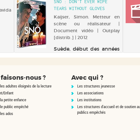
SNÖ : DON'T EVER WIPE
ise,
ouvrier et intellectuel
TEARS WITHOUT GLOVES
avida
er le
autodidacte lecteur de
iking
Marx, à sa carrière
Kaijser, Simon. Metteur en
d'acteur, ...
scène ou réalisateur |
Document vidéo | Outplay
[distrib.] | 2012
Suède, début des années
80. Rasmus arrive à
Stockholm pour étudier,
laissant derrière lui sa
petite ville et ses parents.
faisons-nous ?
Avec qui ?
Jeune et séduisant, il
les adultes éloignés de la lecture
découvre la vie gay de la
Les structures jeunesse
capitale. Lorsque le soir
nt/Enfant
Les associations
du réveillon de Noël il
la petite enfance
Les institutions
rencontre...
 le public empêché
Les structures d'accueil et de soutien a
publics empêchés
 les ados