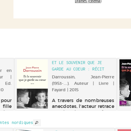
Drames (cinéma)
ET LE SOUVENIR QUE JE
GARDE AU COEUR : RÉCIT
ur en
eur |
Darroussin, Jean-Pierre
 Ed.
(1953-....). Auteur | Livre |
10
Fayard | 2015
our
A travers de nombreuses
fille
anecdotes, l'acteur retrace
mmène
sa vie, de son enfance
 pays
dans le quartier prolétaire
ntes nordiques
s dix
de Courbevoie, marquée
t une
par la figure de son père,