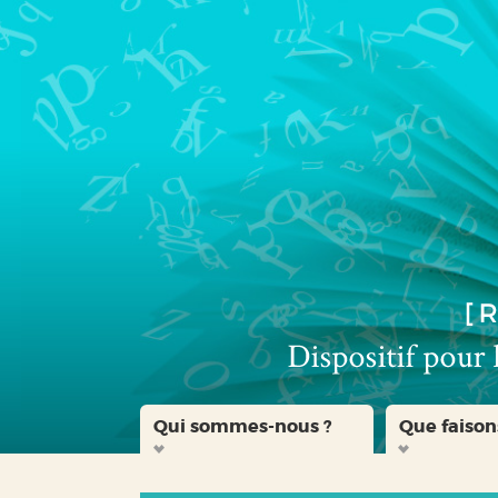
Aller
Aller
Aller
au
au
à
menu
contenu
la
recherche
Qui sommes-nous ?
Que faison