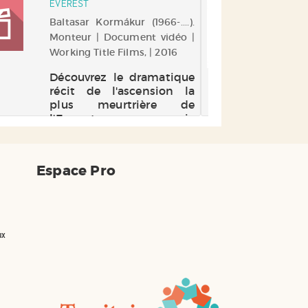
EVEREST
COM
par la figure de son père,
Baltasar Kormákur (1966-....).
Nie
ouvrier et intellectuel
Monteur | Document vidéo |
Co
autodidacte lecteur de
Marx, à sa carrière
Working Title Films, | 2016
au
d'acteur, ...
Mus
Découvrez le dramatique
récit de l'ascension la
plus meurtrière de
l'Everest en compagnie
d'un casting
exceptionnel. Poignante
et fulgurante de maîtrise,
Espace Pro
cette aventure tirée de
faits réels vous donnera
des frissons au sens
propre...
ux