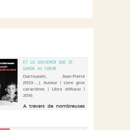
ET LE SOUVENIR QUE JE
GARDE AU COEUR
Darroussin, Jean-Pierre
(1953-....). Auteur | Livre gros
caractères | Libra diffusio |
2016
A travers de nombreuses
anecdotes, l'acteur retrace
sa vie, de son enfance
dans le quartier prolétaire
de Courbevoie, marquée