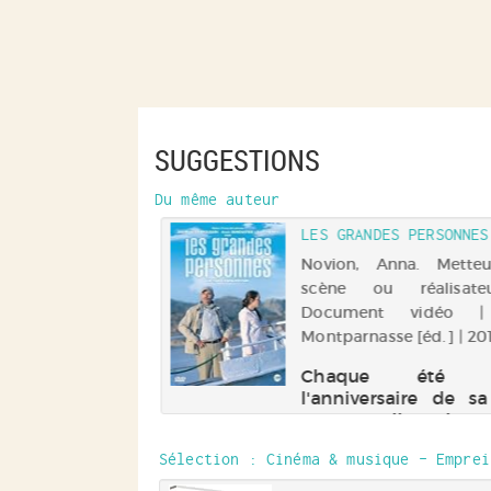
(Nouvelle
fenêtre)
SUGGESTIONS
Du même auteur
LES GRANDES PERSONNES
Novion, Anna. Mette
scène ou réalisat
Document vidéo |
Montparnasse [éd.] | 20
Chaque été p
l'anniversaire de sa 
Jeanne, Albert l'e
visiter un nouveau
Sélection
: Cinéma & musique - Emprei
d'Europe. Pour se
sept ans, il choisi