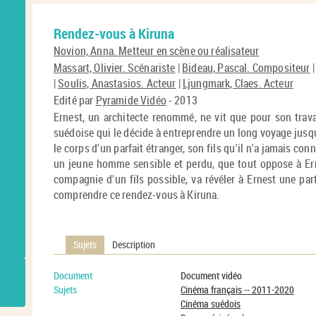
Rendez-vous à Kiruna
Novion, Anna. Metteur en scène ou réalisateur
Massart, Olivier. Scénariste
|
Bideau, Pascal. Compositeur
|
Soulis, Anastasios. Acteur
|
Ljungmark, Claes. Acteur
Edité par
Pyramide Vidéo
- 2013
Ernest, un architecte renommé, ne vit que pour son travail
suédoise qui le décide à entreprendre un long voyage jusqu'
le corps d'un parfait étranger, son fils qu'il n'a jamais c
un jeune homme sensible et perdu, que tout oppose à Erne
compagnie d'un fils possible, va révéler à Ernest une pa
comprendre ce rendez-vous à Kiruna.
Sujets
Description
Document
Document vidéo
Sujets
Cinéma français -- 2011-2020
Cinéma suédois