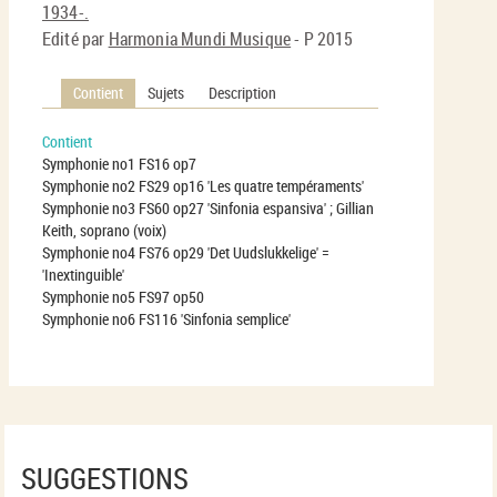
1934-.
Edité par
Harmonia Mundi Musique
- P 2015
Contient
Sujets
Description
Contient
Symphonie no1 FS16 op7
Symphonie no2 FS29 op16 'Les quatre tempéraments'
Symphonie no3 FS60 op27 'Sinfonia espansiva' ; Gillian
Keith, soprano (voix)
Symphonie no4 FS76 op29 'Det Uudslukkelige' =
'Inextinguible'
Symphonie no5 FS97 op50
Symphonie no6 FS116 'Sinfonia semplice'
SUGGESTIONS