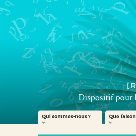
Aller
Aller
Aller
au
au
à
menu
contenu
la
recherche
Qui sommes-nous ?
Que faison