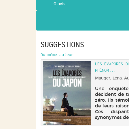
0
avis
SUGGESTIONS
Du même auteur
LES ÉVAPORÉS D
PHÉNOM...
Mauger, Léna. Aut
Une enquête
décident de to
zéro. Ils témo
de leurs raison
Ces dispari
synonymes de h