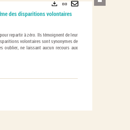
Lien
permanent
Envoyer
Exports
ne des disparitions volontaires
(Nouvelle
par
fenêtre)
mail
our repartir à zéro. Ils témoignent de leur
disparitions volontaires sont synonymes de
es oublier, ne laissant aucun recours aux