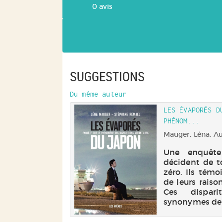
0
avis
SUGGESTIONS
Du même auteur
LES ÉVAPORÉS D
PHÉNOM...
Mauger, Léna. Aut
Une enquête
décident de to
zéro. Ils témo
de leurs raison
Ces dispari
synonymes de h