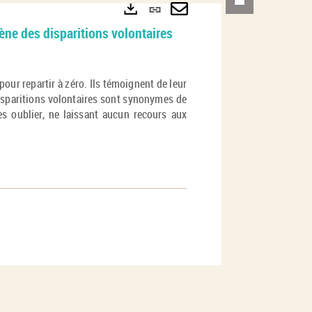
Lien
permanent
Envoyer
Exports
ne des disparitions volontaires
(Nouvelle
par
fenêtre)
mail
our repartir à zéro. Ils témoignent de leur
disparitions volontaires sont synonymes de
es oublier, ne laissant aucun recours aux