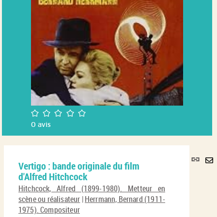
/5
0
avis
Lie
Vertigo : bande originale du film
per
En
d'Alfred Hitchcock
(No
pa
fenê
Hitchcock, Alfred (1899-1980). Metteur en
ma
scène ou réalisateur
|
Herrmann, Bernard (1911-
1975). Compositeur