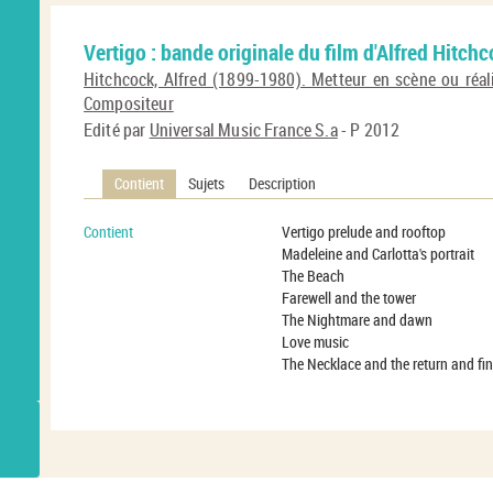
Vertigo : bande originale du film d'Alfred Hitch
Hitchcock, Alfred (1899-1980). Metteur en scène ou réal
Compositeur
Edité par
Universal Music France S.a
- P 2012
Contient
Sujets
Description
Contient
Vertigo prelude and rooftop
Madeleine and Carlotta's portrait
The Beach
Farewell and the tower
The Nightmare and dawn
Love music
The Necklace and the return and fin