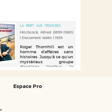
LA MORT AUX TROUSSES
Hitchcock, Alfred (1899-1980)
| Document vidéo | 1959
Roger Thornhill est un
homme d'affaires sans
histoires. Jusqu'à ce qu'un
mystérieux groupe
d'espions l'enlève, le
prenant pour un certain
Kaplan.
Espace Pro
ux