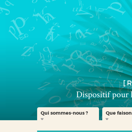
Aller
Aller
Aller
au
au
à
menu
contenu
la
recherche
Qui sommes-nous ?
Que faison