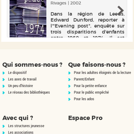
Rivages | 2002
it
Dans la région de Leeds,
ce
Edward Dunford, reporter à
e,
l'"Evening post", enquête sur
 à
trois disparitions d'enfants
 à
entre 1969 et 1974. Il est
o,
persuadé qu'elles sont liées. Et
t,
il veut coiffer au poteau Jack
es
Whitehead, vedette de la réd...
Qui sommes-nous ?
Que faisons-nous ?
Le dispositif
Pour les adultes éloignés de la lecture
Les axes de travail
Parent/Enfant
Un peu d'histoire
Pour la petite enfance
Le réseau des bibliothèques
Pour le public empêché
Pour les ados
Avec qui ?
Espace Pro
Les structures jeunesse
Les associations