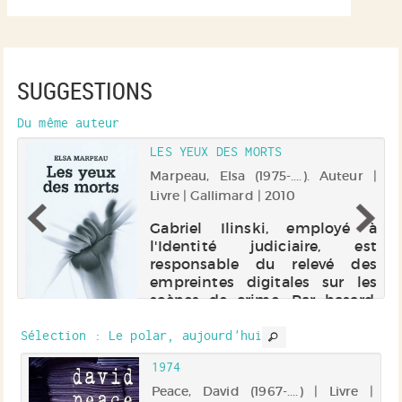
SUGGESTIONS
Du même auteur
LES YEUX DES MORTS
Marpeau, Elsa (1975-....). Auteur |
 |
Livre | Gallimard | 2010
Gabriel Ilinski, employé à
l'Identité judiciaire, est
e
responsable du relevé des
x
empreintes digitales sur les
u
scènes de crime. Par hasard,
du
après la découverte d'un
sa
toxicomane près de l'hôpital
à
Sélection
: Le polar, aujourd'hui
Lariboisière à Paris, Gabriel
1974
commence...
r |
Peace, David (1967-....) | Livre |