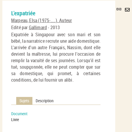
Lie
L'expatriée
per
En
(No
Marpeau, Elsa (1975-....). Auteur
pa
fenê
Edité par
Gallimard
- 2013
ma
Expatriée à Singapour avec son mari et son
bébé, la narratrice recrute une aide domestique.
L'arrivée d'un autre Français, Nassim, dont elle
devient la maîtresse, lui procure l'occasion de
remplir la vacuité de ses journées. Lorsqu'il est
tué, soupçonnée, elle ne peut compter que sur
sa domestique, qui promet, à certaines
conditions, de lui fournir un alibi.
Sujets
Description
Document
Livre