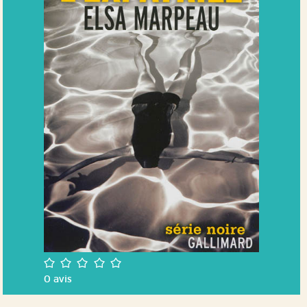
/5
0
avis