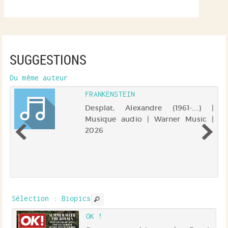
SUGGESTIONS
Du même auteur
FRANKENSTEIN
|
Desplat, Alexandre (1961-....) |
me
Musique audio | Warner Music |
2026
ui
ne
ne
la
e,
et
Sélection
: Biopics
t
OK !