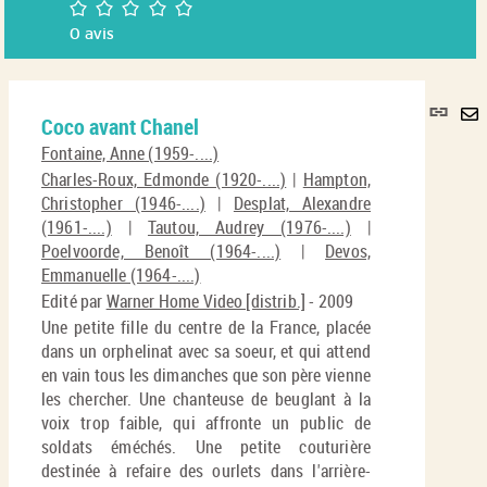
/5
0
avis
Lie
Coco avant Chanel
per
En
(No
Fontaine, Anne (1959-....)
pa
fenê
Charles-Roux, Edmonde (1920-....)
|
Hampton,
ma
Christopher (1946-....)
|
Desplat, Alexandre
(1961-....)
|
Tautou, Audrey (1976-....)
|
Poelvoorde, Benoît (1964-....)
|
Devos,
Emmanuelle (1964-....)
Edité par
Warner Home Video [distrib.]
- 2009
Une petite fille du centre de la France, placée
dans un orphelinat avec sa soeur, et qui attend
en vain tous les dimanches que son père vienne
les chercher. Une chanteuse de beuglant à la
voix trop faible, qui affronte un public de
soldats éméchés. Une petite couturière
destinée à refaire des ourlets dans l'arrière-