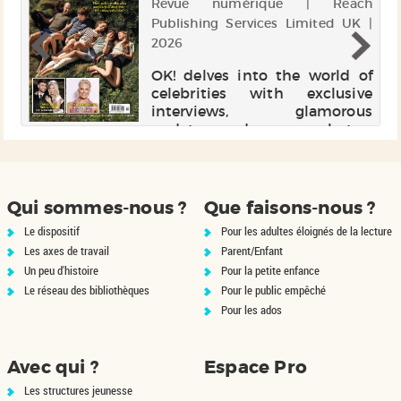
nt
Revue numérique | Reach
 |
Publishing Services Limited UK |
2026
es
OK! delves into the world of
ls
celebrities with exclusive
ds
interviews, glamorous
La
updates, and unseen photos.
ns
Included with a Cafeyn
is
Premium subscription, this
e-
magazine is a go-to for fans of
 a
celebrity news. Subscribe via
Qui sommes-nous ?
Que faisons-nous ?
Cafeyn to st...
Le dispositif
Pour les adultes éloignés de la lecture
Les axes de travail
Parent/Enfant
Un peu d'histoire
Pour la petite enfance
Le réseau des bibliothèques
Pour le public empêché
Pour les ados
Avec qui ?
Espace Pro
Les structures jeunesse