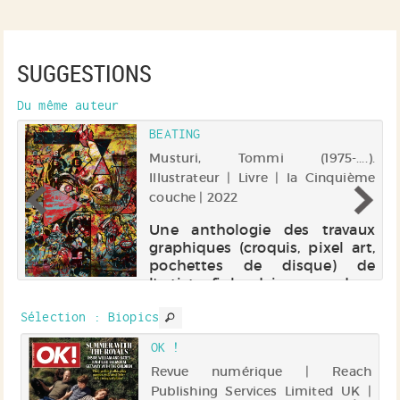
SUGGESTIONS
Du même auteur
BEATING
 |
Musturi, Tommi (1975-....).
4
Illustrateur | Livre | la Cinquième
couche | 2022
es
nt
Une anthologie des travaux
ts
graphiques (croquis, pixel art,
es
pochettes de disque) de
où
l'artiste finlandais parus dans
st
différents magazines, fanzines
e
Sélection
: Biopics
ou art books. Electre 2023
n
OK !
nt
Revue numérique | Reach
 |
Publishing Services Limited UK |