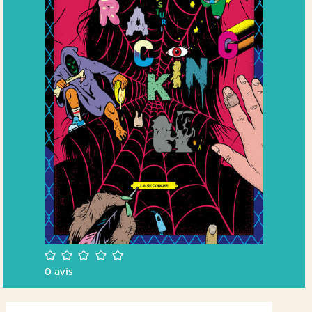
/5
0
avis