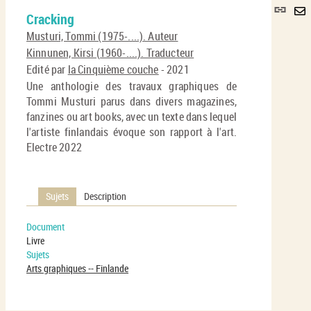
Lie
Cracking
per
En
(No
Musturi, Tommi (1975-....). Auteur
pa
fenê
Kinnunen, Kirsi (1960-....). Traducteur
ma
Edité par
la Cinquième couche
- 2021
Une anthologie des travaux graphiques de
Tommi Musturi parus dans divers magazines,
fanzines ou art books, avec un texte dans lequel
l'artiste finlandais évoque son rapport à l'art.
Electre 2022
Sujets
Description
Document
Livre
Sujets
Arts graphiques -- Finlande