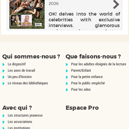
2026
es
OK! delves into the world of
ls
celebrities with exclusive
ds
interviews, glamorous
La
updates, and unseen photos.
ns
Included with a Cafeyn
is
Premium subscription, this
e-
magazine is a go-to for fans of
 a
celebrity news. Subscribe via
Qui sommes-nous ?
Que faisons-nous ?
Cafeyn to st...
Le dispositif
Pour les adultes éloignés de la lecture
Les axes de travail
Parent/Enfant
Un peu d'histoire
Pour la petite enfance
Le réseau des bibliothèques
Pour le public empêché
Pour les ados
Avec qui ?
Espace Pro
Les structures jeunesse
Les associations
Les institutions